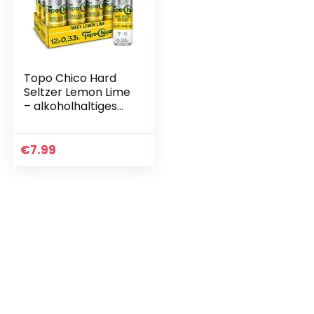
Topo Chico Hard
Seltzer Lemon Lime
– alkoholhaltiges
Mischgetränk mit
Zitronen-
Geschmack – mit
€
7.99
natürlichen
Aromen – in…