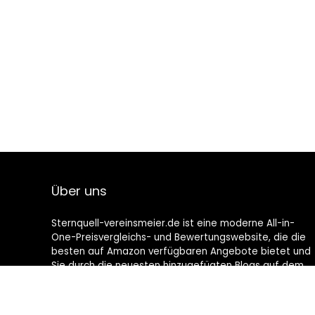
Über uns
Sternquell-vereinsmeier.de ist eine moderne All-in-
One-Preisvergleichs- und Bewertungswebsite, die die
besten auf Amazon verfügbaren Angebote bietet und
Sie durch die neuesten hinzugefügten Blogs auf dem
Laufenden hält. Alle Bilder unterliegen dem
Urheberrecht ihrer jeweiligen Eigentümer. Alle zitierten
Inhalte stammen aus ihren jeweiligen Quellen.