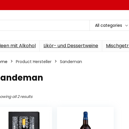
All categories
een mit Alkohol
Likör- und Dessertweine
Mischgetr
ome
Product Hersteller
‎Sandeman
‎Sandeman
owing all 2 results