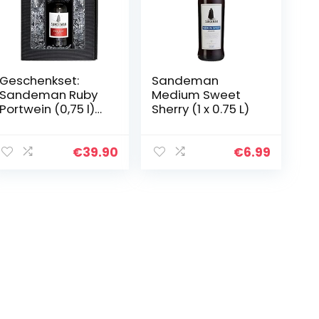
Geschenkset:
Sandeman
Sandeman Ruby
Medium Sweet
Portwein (0,75 l)
Sherry (1 x 0.75 L)
mit 2 Portwein-
Gläsern
€
39.90
€
6.99