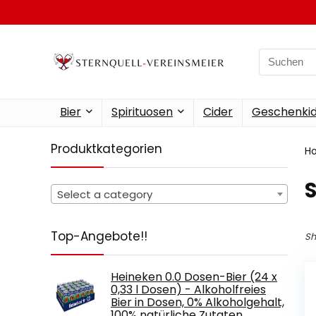
Search
for:
Bier
Spirituosen
Cider
Geschenkid
Produktkategorien
H
Select a category
Top-Angebote!!
Sh
Heineken 0.0 Dosen-Bier (24 x
0,33 l Dosen) - Alkoholfreies
Bier in Dosen, 0% Alkoholgehalt,
100% natürliche Zutaten…