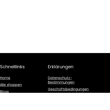
Schnelllinks
Erklärungen
Home
Datenschutz-
Bestimmungen
Alle shoppen
Geschäftsbedingungen
Blogs
Affiliate-Offenlegung
Unsere Webshops
Werben