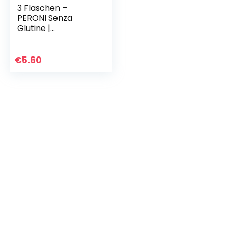
3 Flaschen –
PERONI Senza
Glutine |
*glutenfrei* |
Lagerbier | 0,33
Liter; 4,7% Vol. |
€
5.60
Einwegflasche