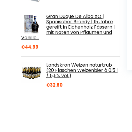
Gran Duque De Alba XO |
Spanischer Brandy | 15 Jahre
gereift in Eichenholz Fässern |
mit Noten von Pflaumen und
Vanille…
€
44.99
Landskron Weizen naturtrüb
(20 Flaschen Weizenbier à 0,5 l
/ 5,5% vol.)
€
32.80