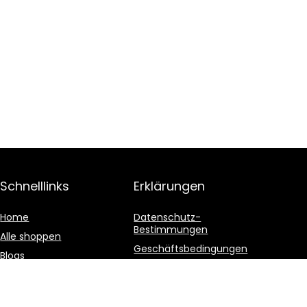
Schnelllinks
Erklärungen
Home
Datenschutz-
Bestimmungen
Alle shoppen
Geschäftsbedingungen
Blogs
Affiliate-Offenlegung
Unsere Webshops
Werben