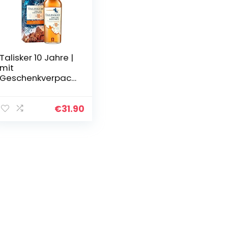
Talisker 10 Jahre |
mit
Geschenkverpack
ung |
Preisgekrönter,
aromatischer
€
31.90
Single Malt
Scotch Whisky |
handverlesen
von…