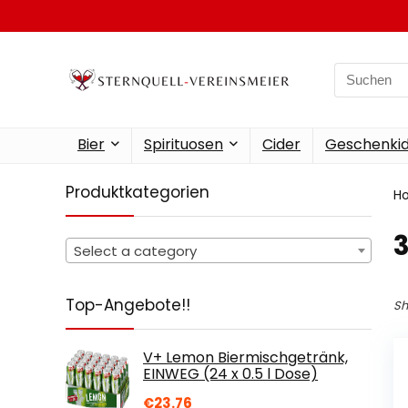
Search
for:
Bier
Spirituosen
Cider
Geschenkid
Produktkategorien
H
‎
Select a category
Top-Angebote!!
Sh
V+ Lemon Biermischgetränk,
EINWEG (24 x 0.5 l Dose)
€
23.76