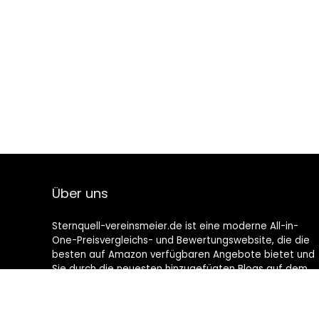
Über uns
Sternquell-vereinsmeier.de ist eine moderne All-in-
One-Preisvergleichs- und Bewertungswebsite, die die
besten auf Amazon verfügbaren Angebote bietet und
Sie durch die neuesten hinzugefügten Blogs auf dem
Laufenden hält. Alle Bilder unterliegen dem
Urheberrecht ihrer jeweiligen Eigentümer. Alle zitierten
Inhalte stammen aus ihren jeweiligen Quellen.