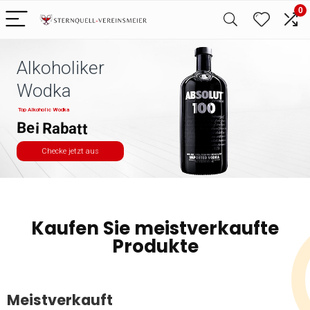
0
Alkoholiker
Wodka
Top Alkoholic Wodka
Bei Rabatt
Checke jetzt aus
Kaufen Sie meistverkaufte
Produkte
Meistverkauft