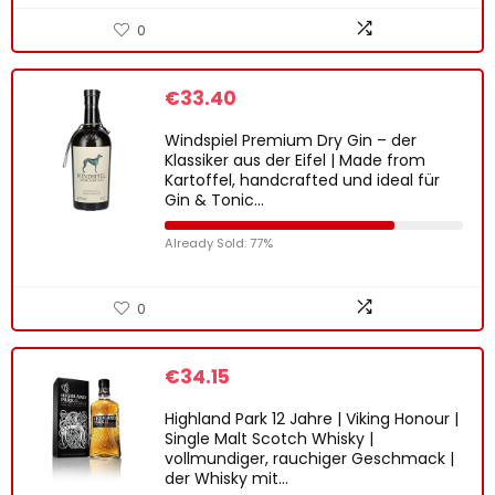
0
€
33.40
Windspiel Premium Dry Gin – der
Klassiker aus der Eifel | Made from
Kartoffel, handcrafted und ideal für
Gin & Tonic…
Already Sold: 77%
0
€
34.15
Highland Park 12 Jahre | Viking Honour |
Single Malt Scotch Whisky |
vollmundiger, rauchiger Geschmack |
der Whisky mit…