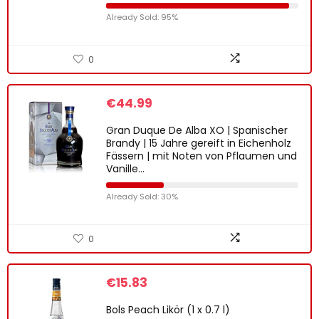
Already Sold: 95%
0
€
44.99
Gran Duque De Alba XO | Spanischer
Brandy | 15 Jahre gereift in Eichenholz
Fässern | mit Noten von Pflaumen und
Vanille…
Already Sold: 30%
0
€
15.83
Bols Peach Likör (1 x 0.7 l)