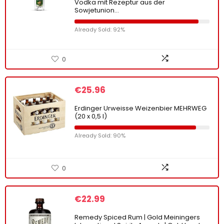
Vodka mit Rezeptur aus der
Sowjetunion…
Already Sold: 92%
0
€
25.96
Erdinger Urweisse Weizenbier MEHRWEG
(20 x 0,5 l)
Already Sold: 90%
0
€
22.99
Remedy Spiced Rum | Gold Meiningers