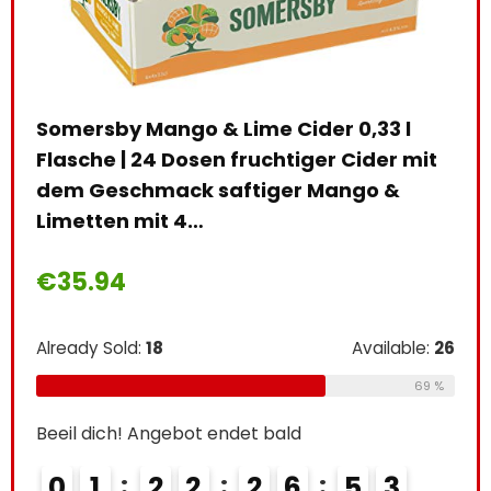
 l)
Somersby Mango & Lime Cider 0,33 l
Flasche | 24 Dosen fruchtiger Cider mit
dem Geschmack saftiger Mango &
Limetten mit 4…
le:
16
Ben
75 %
€
35.94
MEH
Alre
Already Sold:
18
Available:
26
69 %
Beei
Beeil dich! Angebot endet bald
0
0
1
2
2
2
6
5
2