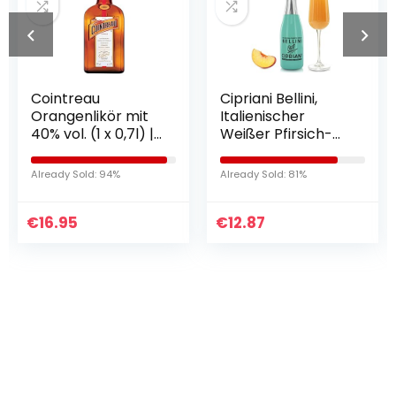
Cointreau
Cipriani Bellini,
Orangenlikör mit
Italienischer
40% vol. (1 x 0,7l) |
Weißer Pfirsich-
Der perfekte Likör
Cocktail,
für Cocktails aus
Fruchtiges
Already Sold: 94%
Already Sold: 81%
100% natürlichen
Aperitif-Getränk,
Zutaten
200 Ml
€
16.95
€
12.87
Haben Sie etwas