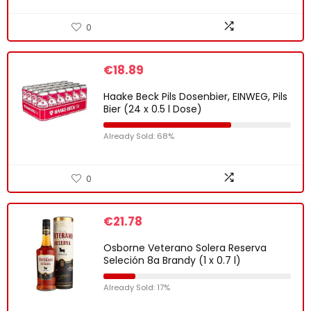
0
€
18.89
Haake Beck Pils Dosenbier, EINWEG, Pils
Bier (24 x 0.5 l Dose)
Already Sold: 68%
0
€
21.78
Osborne Veterano Solera Reserva
Seleción 8a Brandy (1 x 0.7 l)
Already Sold: 17%