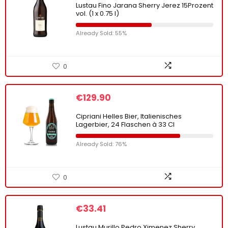
Lustau Fino Jarana Sherry Jerez 15Prozent
vol. (1 x 0.75 l)
Already Sold: 55%
0
€
129.90
Cipriani Helles Bier, Italienisches
Lagerbier, 24 Flaschen à 33 Cl
Already Sold: 76%
0
€
33.41
Lustau Murillo Pedro Ximenez Sherry