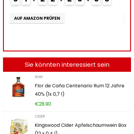
3
AU
AUF AMAZON PRÜFEN
Sie könnten interessiert sein
RUM
Flor de Caña Centenario Rum 12 Jahre
40% (1x 0,7 l)
€
28.90
CIDER
Kingswood Cider Apfelschaumwein Box
(12 x 0.4 l)