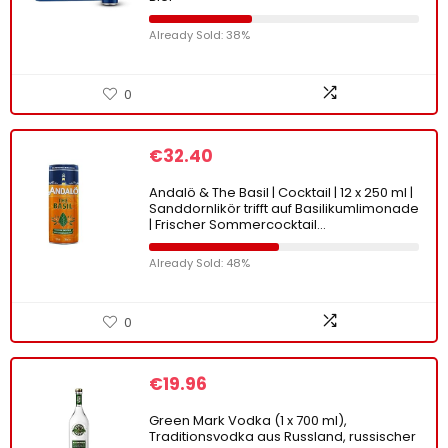
Already Sold: 38%
0
€
32.40
Andalö & The Basil | Cocktail | 12 x 250 ml |
Sanddornlikör trifft auf Basilikumlimonade
| Frischer Sommercocktail…
Already Sold: 48%
0
€
19.96
Green Mark Vodka (1 x 700 ml),
Traditionsvodka aus Russland, russischer