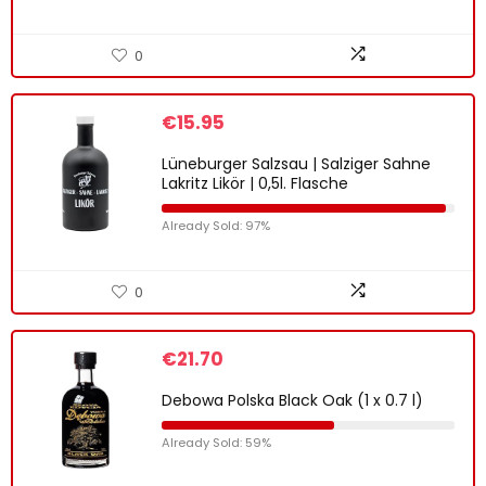
0
€
15.95
Lüneburger Salzsau | Salziger Sahne
Lakritz Likör | 0,5l. Flasche
Already Sold: 97%
0
€
21.70
Debowa Polska Black Oak (1 x 0.7 l)
Already Sold: 59%