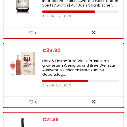
International Spirits Awards | Gold London
Spirits Awards | Auf Basis 3 karibischer…
Already Sold: 69%
0
€
34.90
Herz & Heim® Bree Wein-Präsent mit
graviertem Weinglas und Bree Wein zur
Auswahl in Geschenkkiste zum 60.
Geburtstag…
Already Sold: 60%
0
€
21.46