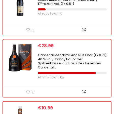
17Prozent vol. (1 x 0.5 l)
Already Sold: 11%
0
€
28.99
Cardenal Mendoza Angêlus Likör (1 x 0.7 l)
40 % vol., Brandy Liquor der
Spitzenklasse, auf Basis des beliebten
Cardenal…
Already Sold: 84%
0
€
10.99