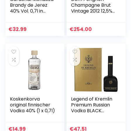
Brandy de Jerez
Champagne Brut
40% Vol. 0,7l in
Vintage 2012 12,5%
Geschenkbox
Vol. 0,75l in
Geschenkbox
€
32.99
€
254.00
Koskenkorva
Legend of Kremlin
original finnischer
Premium Russian
Vodka 40% (1 x 0,7l)
Vodka BLACK
BOTTLE (1 x 0.7 L)
€
14.99
€
47.51