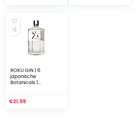
ROKU GIN | 6
japanische
Botanicals |
Meisterhaft
destilliert in Japan |
für einen perfekt
€
21.99
ausbalancierten
Geschmack, 43…