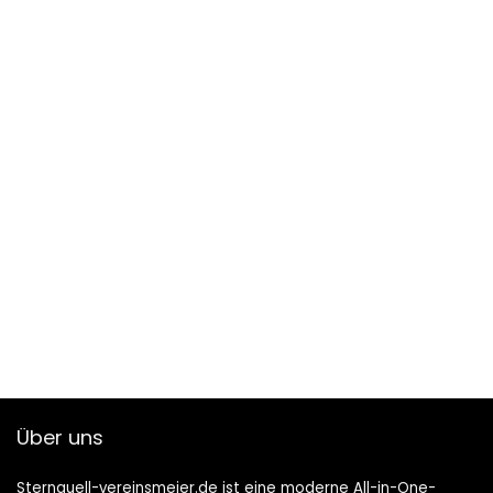
Über uns
Sternquell-vereinsmeier.de ist eine moderne All-in-One-