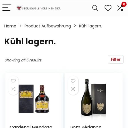
0
Home
Product Aufbewahrung
‎Kühl lagern.
‎Kühl lagern.
Filter
Showing all 5 results
Cardenal Mendoza
Dom Pérignon