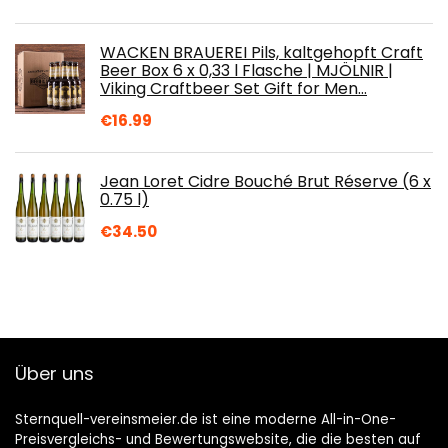
WACKEN BRAUEREI Pils, kaltgehopft Craft
Beer Box 6 x 0,33 l Flasche | MJÖLNIR |
Viking Craftbeer Set Gift for Men…
€
16.99
Jean Loret Cidre Bouché Brut Réserve (6 x
0.75 l)
€
34.50
Über uns
Sternquell-vereinsmeier.de ist eine moderne All-in-One-
Preisvergleichs- und Bewertungswebsite, die die besten auf