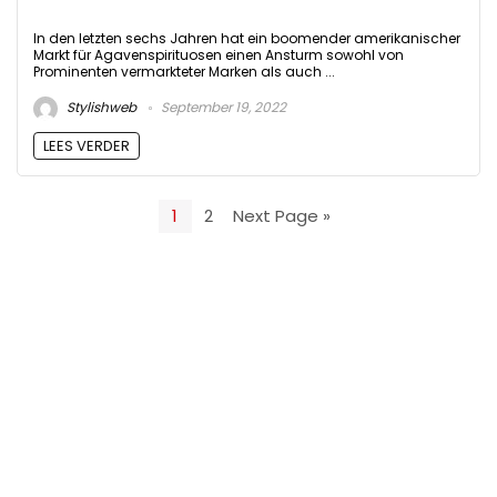
In den letzten sechs Jahren hat ein boomender amerikanischer
Markt für Agavenspirituosen einen Ansturm sowohl von
Prominenten vermarkteter Marken als auch ...
Stylishweb
September 19, 2022
LEES VERDER
1
2
Next Page »