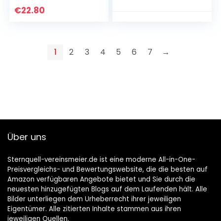
€
22.80
1
2
3
4
5
6
7
→
Über uns
Sternquell-vereinsmeier.de ist eine moderne All-in-One-
Preisvergleichs- und Bewertungswebsite, die die besten auf
Amazon verfügbaren Angebote bietet und Sie durch die
neuesten hinzugefügten Blogs auf dem Laufenden hält. Alle
Bilder unterliegen dem Urheberrecht ihrer jeweiligen
Eigentümer. Alle zitierten Inhalte stammen aus ihren
jeweiligen Quellen.