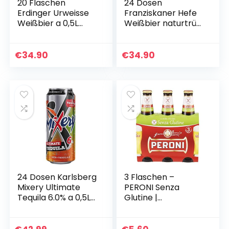
20 Flaschen
24 Dosen
Erdinger Urweisse
Franziskaner Hefe
Weißbier a 0,5L
Weißbier naturtrüb
Prag inc. 1.60€
a 0,5L Liter Bier inc.
MEHRWEG Pfand
6.00€ EINWEG
4,9% vol.
Pfand
€
34.90
€
34.90
24 Dosen Karlsberg
3 Flaschen –
Mixery Ultimate
PERONI Senza
Tequila 6.0% a 0,5L
Glutine |
Liter Bier inc. 6.00€
*glutenfrei* |
Pfand 6% vol.
Lagerbier | 0,33
EINWEG
Liter; 4,7% Vol. |