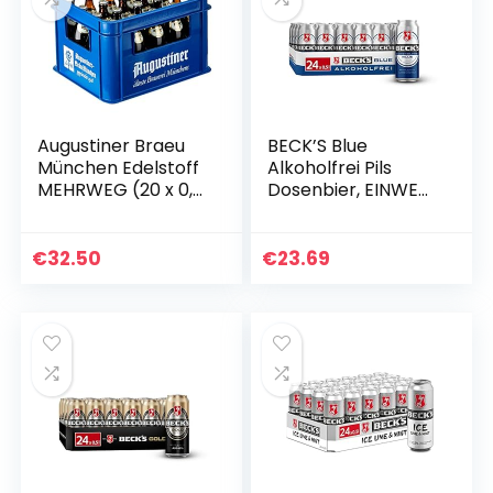
Augustiner Braeu
BECK’S Blue
München Edelstoff
Alkoholfrei Pils
MEHRWEG (20 x 0,5
Dosenbier, EINWEG
l)
(24 x 0.5 l Dose),
Alkoholfreies Pils
Bier
€
32.50
€
23.69