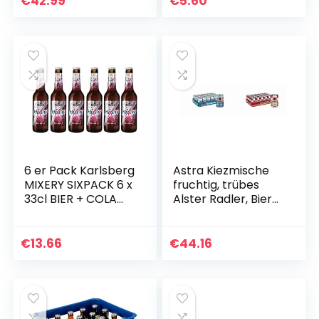
€
42.99
€
5.60
Einwegflasche
6 er Pack Karlsberg
Astra Kiezmische
MIXERY SIXPACK 6 x
fruchtig, trübes
33cl BIER + COLA
Alster Radler, Bier
inc. 0.48€
Dose Einweg (24 X
MEHRWEG Pfand
0.33 L) & Astra
Rakete
€
13.66
€
44.16
Biermischgetränk,
Dose…