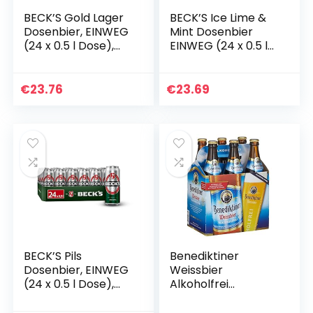
BECK’S Gold Lager
BECK’S Ice Lime &
Dosenbier, EINWEG
Mint Dosenbier
(24 x 0.5 l Dose),
EINWEG (24 x 0.5 l),
Pils / Lager Bier
Biermischgetränk
€
23.76
€
23.69
BECK’S Pils
Benediktiner
Dosenbier, EINWEG
Weissbier
(24 x 0.5 l Dose),
Alkoholfrei
Pils Bier, Standard
MEHRWEG (6 x 0,5
Edition
l)