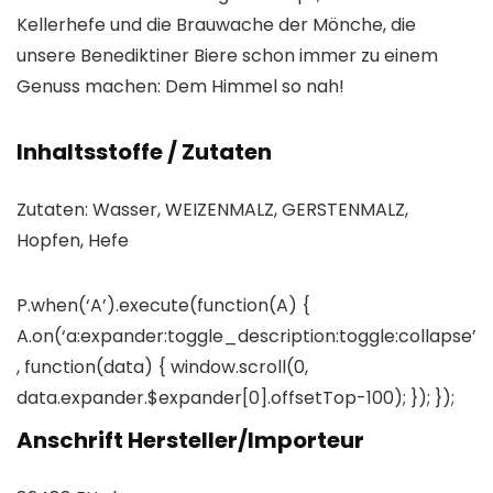
Kellerhefe und die Brauwache der Mönche, die
unsere Benediktiner Biere schon immer zu einem
Genuss machen: Dem Himmel so nah!
Inhaltsstoffe / Zutaten
Zutaten: Wasser, WEIZENMALZ, GERSTENMALZ,
Hopfen, Hefe
P.when(‘A’).execute(function(A) {
A.on(‘a:expander:toggle_description:toggle:collapse’
, function(data) { window.scroll(0,
data.expander.$expander[0].offsetTop-100); }); });
Anschrift Hersteller/Importeur