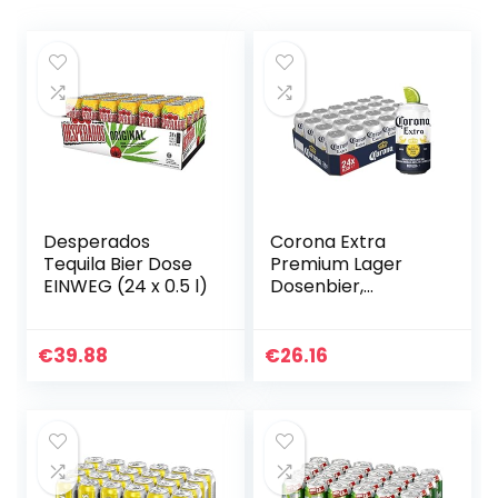
Desperados
Corona Extra
Tequila Bier Dose
Premium Lager
EINWEG (24 x 0.5 l)
Dosenbier,
EINWEG,
Internationales
Lager Bier (24 X
€
39.88
€
26.16
0.33 l)