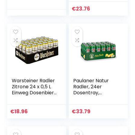
€
23.76
Warsteiner Radler
Paulaner Natur
Zitrone 24 x 0,5 L
Radler, 24er
Einweg Dosenbier,
Dosentray,
natürliches
EINWEG (24 x 0,5l)
Biermischgetränk
€
18.96
€
33.79