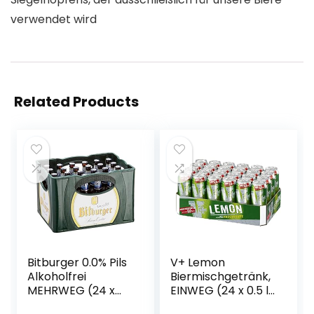
verwendet wird
Related Products
Bitburger 0.0% Pils
V+ Lemon
Alkoholfrei
Biermischgetränk,
MEHRWEG (24 x
EINWEG (24 x 0.5 l
0.33 l)
Dose)