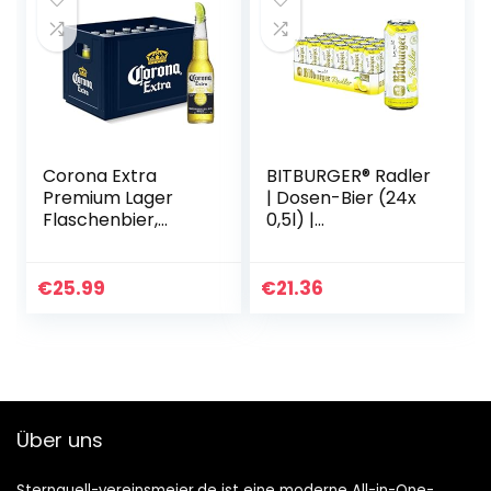
Corona Extra
BITBURGER® Radler
Premium Lager
| Dosen-Bier (24x
Flaschenbier,
0,5l) |
MEHRWEG im
Hopfenbetonter
Kasten,
Pilsgenuss Mit
Internationales
Limonade | Aus
€
25.99
€
21.36
Lager Bier, (24 x
Besten
0.355 l)
Hopfensorten |
Nach…
Über uns
Sternquell-vereinsmeier.de ist eine moderne All-in-One-