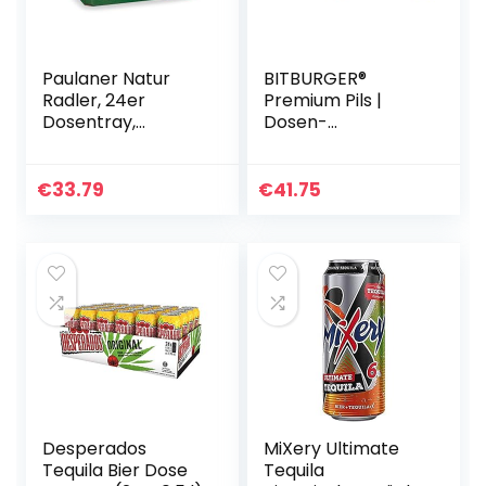
Paulaner Natur
BITBURGER®
Radler, 24er
Premium Pils |
Dosentray,
Dosen-
EINWEG (24 x 0,5l)
Bier(24×0,5l) |
Hopfenbetonter
Pilsgenuss | Aus
€
33.79
€
41.75
Besten
Hopfensorten |
Nach Deutschem…
Desperados
MiXery Ultimate
Tequila Bier Dose
Tequila