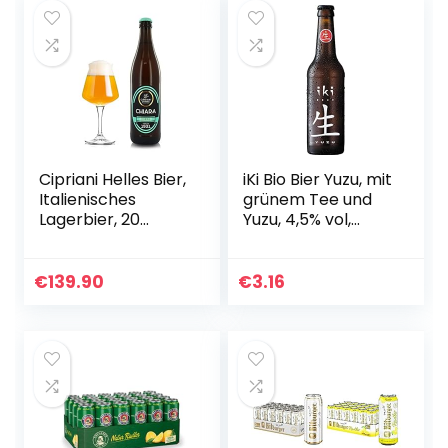
Cipriani Helles Bier,
iKi Bio Bier Yuzu, mit
Italienisches
grünem Tee und
Lagerbier, 20
Yuzu, 4,5% vol,
Flaschen à 50 Cl
obergäriges
Craft-Bier, Einweg
(1 x 330 ml)
€
139.90
€
3.16