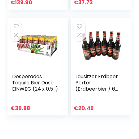
Geschmack &
€
139.90
€
37.73
besonders hohem
Fruchtanteil…
Desperados
Lausitzer Erdbeer
Tequila Bier Dose
Porter
EINWEG (24 x 0.5 l)
(Erdbeerbier / 6
Flaschen à 0,5 l /
4,2% vol.)
Mehrweg
€
39.88
€
20.49