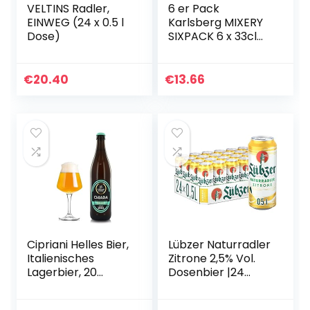
VELTINS Radler,
6 er Pack
EINWEG (24 x 0.5 l
Karlsberg MIXERY
Dose)
SIXPACK 6 x 33cl
BIER + COLA inc.
0.48€ MEHRWEG
Pfand
€
20.40
€
13.66
Cipriani Helles Bier,
Lübzer Naturradler
Italienisches
Zitrone 2,5% Vol.
Lagerbier, 20
Dosenbier |24
Flaschen à 50 Cl
Radler mit
spritzigem