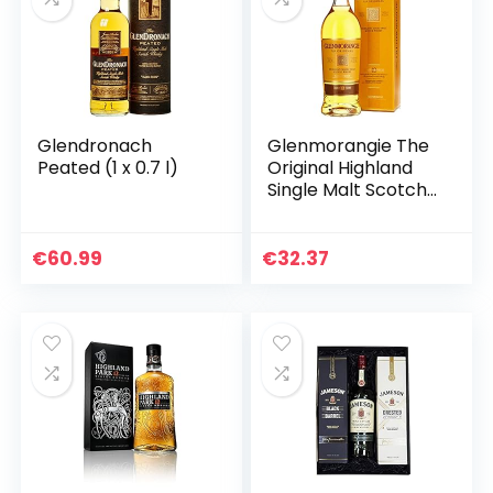
Glendronach
Glenmorangie The
Peated (1 x 0.7 l)
Original Highland
Single Malt Scotch
Whiskey, 700ml (1er
Pack)
€
60.99
€
32.37