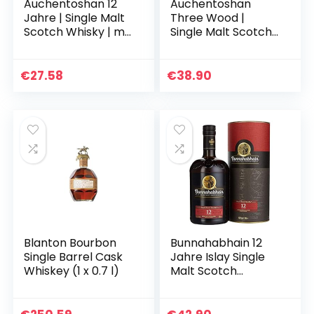
Auchentoshan 12
Auchentoshan
Jahre | Single Malt
Three Wood |
Scotch Whisky | mit
Single Malt Scotch
Geschenkverpacku
Whisky | mit
ng |
Geschenkverpacku
Karamellgeschmac
ng | 43% Vol |
€
27.58
€
38.90
k und fruchtigen
700ml
Aromen…
Einzelflasche | 1er
Pack
Blanton Bourbon
Bunnahabhain 12
Single Barrel Cask
Jahre Islay Single
Whiskey (1 x 0.7 l)
Malt Scotch
Whisky, 700ml