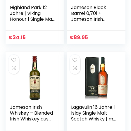
Highland Park 12
Jameson Black
Jahre | Viking
Barrel 0,70l +
Honour | Single Malt
Jameson Irish
Scotch Whisky |
Whiskey 0,70l +
vollmundiger,
Jameson Crested
rauchiger
0,70l in Präsentbox
€
34.15
€
89.95
Geschmack | der
by Reichelts
Whisky mit…
Jameson Irish
Lagavulin 16 Jahre |
Whiskey – Blended
Islay Single Malt
Irish Whiskey aus
Scotch Whisky | mit
feinen, dreifach
Geschenkverpacku
destillierten Pot Still
ng |