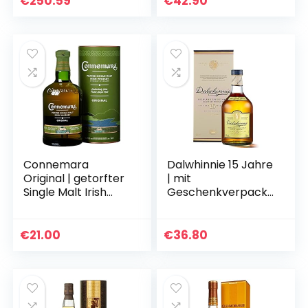
€
250.59
€
42.90
Connemara
Dalwhinnie 15 Jahre
Original | getorfter
| mit
Single Malt Irish
Geschenkverpacku
Whiskey | mit
ng | handgefertigt
Geschenkverpacku
in den schottischen
ng | mit rauchigen
Highlands |
€
21.00
€
36.80
Aromen | 40% Vol…
Preisgekrönter…