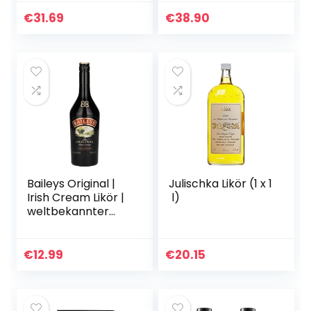
aromatischer
Geschenkverpack
Single Malt |
ung | 43% Vol |
€
31.69
€
38.90
handgefertigt von
700ml
der…
Einzelflasche | 1er
Pack
Baileys Original |
Julischka Likör (1 x 1
Irish Cream Likör |
l)
weltbekannter
Sahnelikör | der
preisgekrönte,
beliebte Klassiker
€
12.99
€
20.15
unter den…