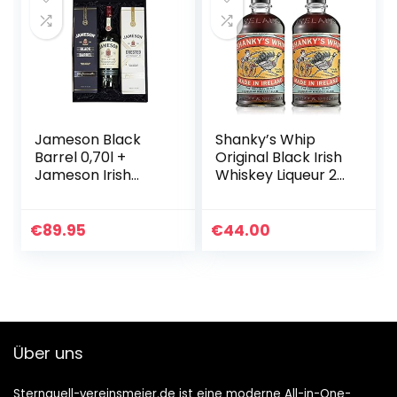
Jameson Black
Shanky’s Whip
Barrel 0,70l +
Original Black Irish
Jameson Irish
Whiskey Liqueur 2x
Whiskey 0,70l +
0,7l Flaschen
Jameson Crested
Whiskey-Likör mit
0,70l in Präsentbox
einer ordentlichen
€
89.95
€
44.00
by Reichelts
Portion Vanille…
Über uns
Sternquell-vereinsmeier.de ist eine moderne All-in-One-