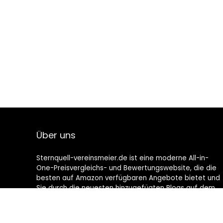
Über uns
Sternquell-vereinsmeier.de ist eine moderne All-in-
One-Preisvergleichs- und Bewertungswebsite, die die
besten auf Amazon verfügbaren Angebote bietet und
Sie durch die neuesten hinzugefügten Blogs auf dem
Laufenden hält. Alle Bilder unterliegen dem
Urheberrecht ihrer jeweiligen Eigentümer. Alle zitierten
Inhalte stammen aus ihren jeweiligen Quellen.