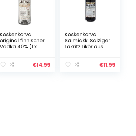
Koskenkorva
Koskenkorva
original finnischer
Salmiakki Salziger
Vodka 40% (1 x
Lakritz Likör aus
0,7l)
Finnland 0,5l (30%
Vol.) | Nachhaltig
hergestellt in
€
14.99
€
11.99
Finnland mit…