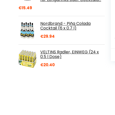
€
15.49
Nordbrand - Piña Colada
Cocktail (6 x 0.7 l)
€
29.94
VELTINS Radler, EINWEG (24 x
0.5 l Dose)
€
20.40