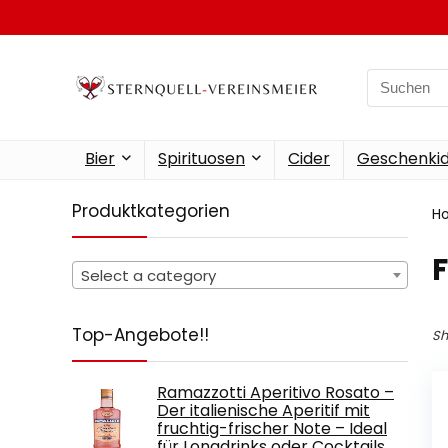
Search
for:
Bier
Spirituosen
Cider
Geschenkid
Produktkategorien
H
‎
Select a category
Top-Angebote!!
Sh
Ramazzotti Aperitivo Rosato –
Der italienische Aperitif mit
fruchtig-frischer Note – Ideal
für Longdrinks oder Cocktails…