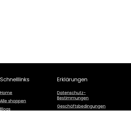
Schnelllinks
Erklärungen
Home
Datenschutz-
Bestimmungen
Alle shoppen
Geschäftsbedingungen
Blogs
Affiliate-Offenlegung
Unsere Webshops
Werben