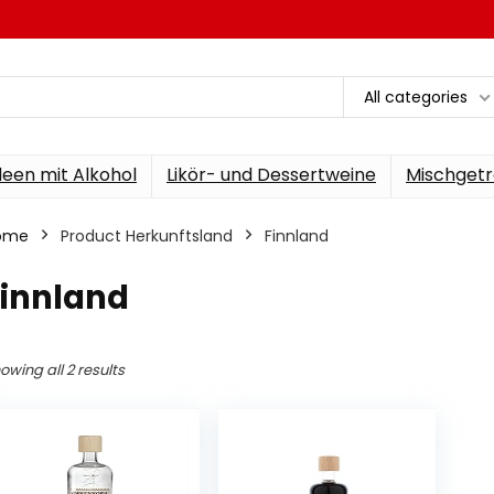
All categories
een mit Alkohol
Likör- und Dessertweine
Mischgetr
ome
Product Herkunftsland
‎Finnland
Finnland
owing all 2 results