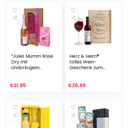
“Jules Mumm Rosè
Herz & Heim®
Dry mit
tolles Wein-
Lindorkugeln
Geschenk zum
Erdbeer und
Geburtstag mit
Vollmilchschokola
graviertem
denherzen von
Weinglas und Wein
€
21.95
€
26.99
Lindt”
zur Auswahl in
Weinkiste Merlot