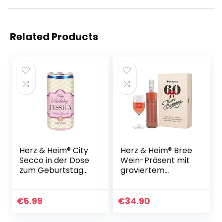
Related Products
Herz & Heim® City
Herz & Heim® Bree
Secco in der Dose
Wein-Präsent mit
zum Geburtstag
graviertem
mit Wunschname
Weinglas und Bree
(weiß trocken)
Wein zur Auswahl
200 ml
in Geschenkkiste
€
5.99
€
34.90
zum 60.
Geburtstag…