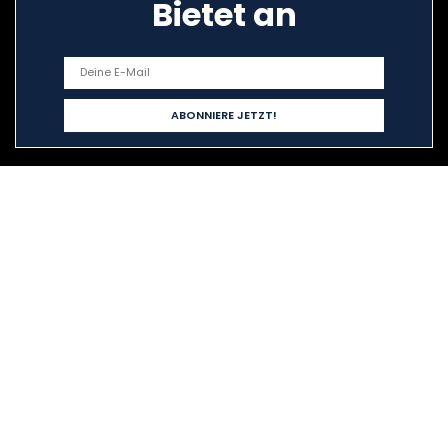
Bietet an
Schnelllinks
Home
Alle shoppen
Blogs
Unsere Webshops
Werben
Erklärungen