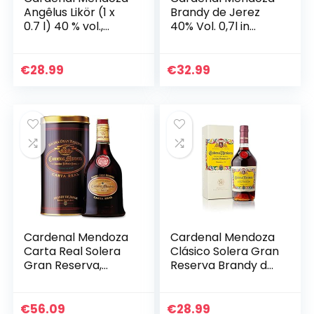
Angêlus Likör (1 x
Brandy de Jerez
0.7 l) 40 % vol.,
40% Vol. 0,7l in
Brandy Liquor der
Geschenkbox
Spitzenklasse, auf
Basis des beliebten
€
28.99
€
32.99
Cardenal…
Cardenal Mendoza
Cardenal Mendoza
Carta Real Solera
Clásico Solera Gran
Gran Reserva,
Reserva Brandy de
Brandy de Jerez (1
Jerez (1×0,7l) 40%
x 0.7l) 40% vol, 25
vol. – In edler
Jahre im Solera-
Geschenkbox – 15
€
56.09
€
28.99