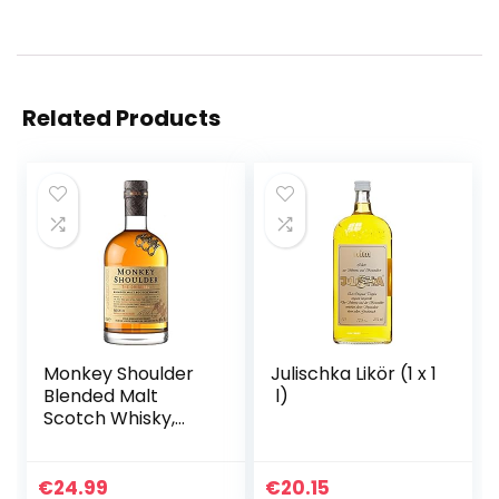
Related Products
Monkey Shoulder
Julischka Likör (1 x 1
Blended Malt
l)
Scotch Whisky,
70cl – ein
erstklassiges
Whisky-Geschenk
€
24.99
€
20.15