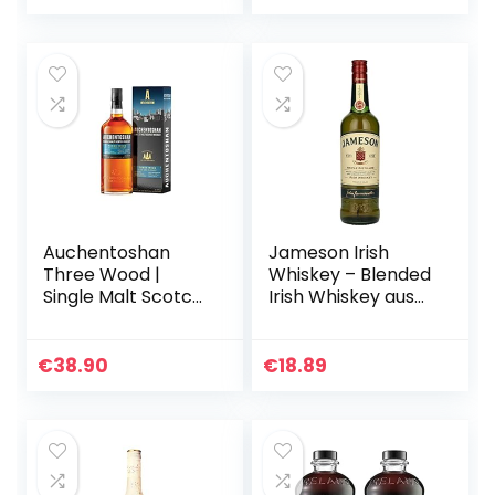
Auchentoshan
Jameson Irish
Three Wood |
Whiskey – Blended
Single Malt Scotch
Irish Whiskey aus
Whisky | mit
feinen, dreifach
Geschenkverpack
destillierten Pot
ung | 43% Vol |
Still und Grain
€
38.90
€
18.89
700ml
Whiskeys – Milder…
Einzelflasche | 1er
Pack