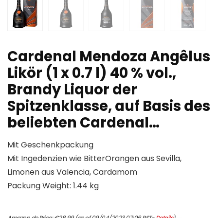
Cardenal Mendoza Angêlus
Likör (1 x 0.7 l) 40 % vol.,
Brandy Liquor der
Spitzenklasse, auf Basis des
beliebten Cardenal…
Mit Geschenkpackung
Mit Ingedenzien wie BitterOrangen aus Sevilla,
Limonen aus Valencia, Cardamom
Packung Weight: 1.44 kg
Amazon.de Price:
€
28.99
(as of 09/04/2023 07:06 PST-
Details
)