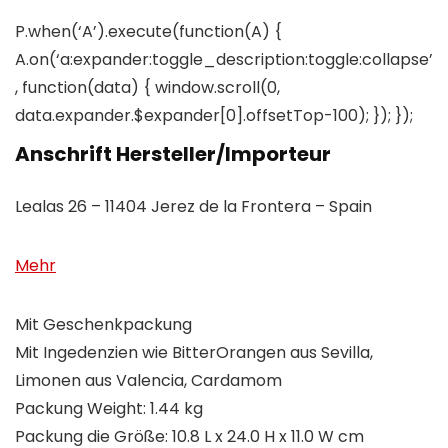
P.when(‘A’).execute(function(A) {
A.on(‘a:expander:toggle_description:toggle:collapse’
, function(data) { window.scroll(0,
data.expander.$expander[0].offsetTop-100); }); });
Anschrift Hersteller/Importeur
Lealas 26 – 11404 Jerez de la Frontera – Spain
Mehr
Mit Geschenkpackung
Mit Ingedenzien wie BitterOrangen aus Sevilla,
Limonen aus Valencia, Cardamom
Packung Weight: 1.44 kg
Packung die Größe: 10.8 L x 24.0 H x 11.0 W cm