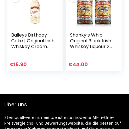
Baileys Birthday
Shanky’s Whip
Cake | Original Irish
Original Black Irish
Whiskey Cream
Whiskey Liqueur 2x
Likör | Limitierte
0,7l Flaschen
Edition | köstlich
Whiskey-Likör mit
neue
einer ordentlichen
€
15.90
€
44.00
Geschmacksrichtu
Portion Vanille…
ng | DER…
Über uns
Sternquell-vereinsmeier.de ist eine moderne All-in-One-
Preisvergleichs- und Bewertungswebsite, die die besten auf