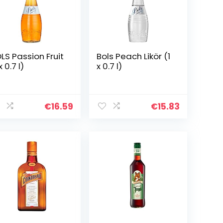
LS Passion Fruit
Bols Peach Likör (1
x 0.7 l)
x 0.7 l)
€
16.59
€
15.83