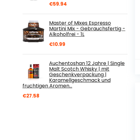
€
59.94
Master of Mixes Espresso
Martini Mix - Gebrauchsfertig -
Alkoholfrei - 1L
€
10.99
Auchentoshan 12 Jahre | Single
Malt Scotch Whisky | mit
Geschenkverpackung |
Karamellgeschmack und
fruchtigen Aromen…
€
27.58