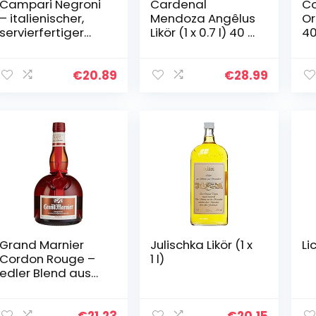
Campari Negroni
Cardenal
Co
– italienischer,
Mendoza Angêlus
Or
servierfertiger
Likör (1 x 0.7 l) 40 %
40%
Pre-Dinner
vol., Brandy Liquor
De
Cocktail aus dem
der Spitzenklasse,
fü
Hause Campari –
auf Basis des
10
€
20.89
€
28.99
Campari
beliebten
Zu
kombiniert mit
Cardenal…
dem…
Grand Marnier
Julischka Likör (1 x
Li
Cordon Rouge –
1 l)
edler Blend aus
Cognac und
Bitterorangen-
Essenz – pur als
€
21.23
€
20.15