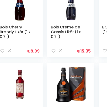
Bols Cherry
Bols Creme de
BO
Brandy Likör (1 x
Cassis Likör (1 x
(1 
0.7 l)
0.7 l)
€
9.99
€
15.35