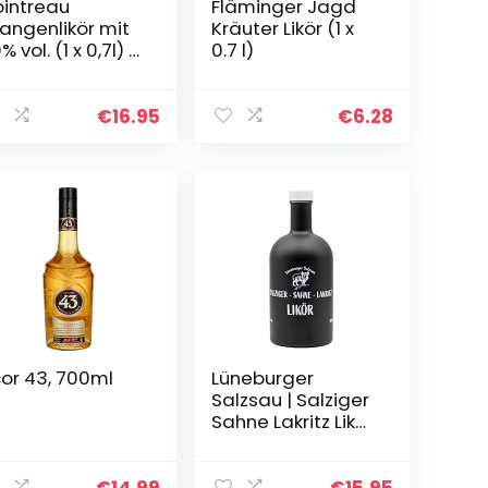
intreau
Fläminger Jagd
angenlikör mit
Kräuter Likör (1 x
 vol. (1 x 0,7l) |
0.7 l)
r perfekte Likör
r Cocktails aus
0% natürlichen
€
16.95
€
6.28
taten
cor 43, 700ml
Lüneburger
Salzsau | Salziger
Sahne Lakritz Likör
| 0,5l. Flasche
€
14.99
€
15.95