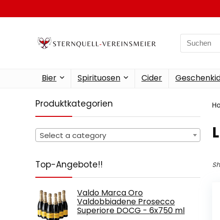
Search
for:
Bier
Spirituosen
Cider
Geschenkid
Produktkategorien
H
‎
Select a category
Top-Angebote!!
Sh
Valdo Marca Oro
Valdobbiadene Prosecco
Superiore DOCG - 6x750 ml