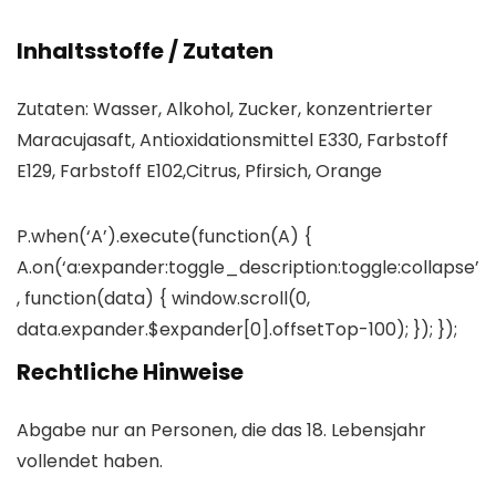
Inhaltsstoffe / Zutaten
Zutaten: Wasser, Alkohol, Zucker, konzentrierter
Maracujasaft, Antioxidationsmittel E330, Farbstoff
E129, Farbstoff E102,Citrus, Pfirsich, Orange
P.when(‘A’).execute(function(A) {
A.on(‘a:expander:toggle_description:toggle:collapse’
, function(data) { window.scroll(0,
data.expander.$expander[0].offsetTop-100); }); });
Rechtliche Hinweise
Abgabe nur an Personen, die das 18. Lebensjahr
vollendet haben.