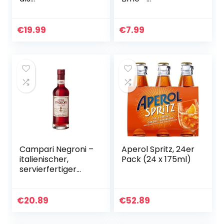
Geburtstagsgesch
alkoholhaltiges
enk mit Capirinha
Mischgetränk mit
und graviertem
Zitronen-
€
19.99
€
7.99
Cocktailglas in
Geschmack – mit
personalisierter…
natürlichen
Aromen – in…
Campari Negroni –
Aperol Spritz, 24er
italienischer,
Pack (24 x 175ml)
servierfertiger
Pre-Dinner
Cocktail aus dem
Hause Campari –
€
20.89
€
52.89
Campari
kombiniert mit