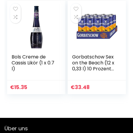
dem…
Bols Creme de
Gorbatschow Sex
Cassis Likör (1 x 0.7
on the Beach (12 x
l)
0,33 l) 10 Prozent
vol. – der beliebte
Cocktail-Klassiker
fertig gemixt in der
€
15.35
€
33.48
Dose…
Über uns