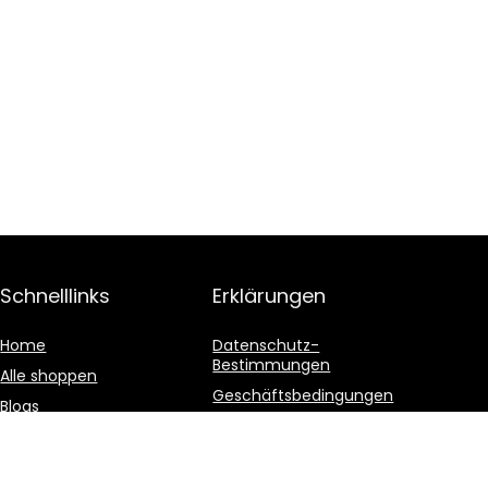
Schnelllinks
Erklärungen
Home
Datenschutz-
Bestimmungen
Alle shoppen
Geschäftsbedingungen
Blogs
Affiliate-Offenlegung
Unsere Webshops
Werben