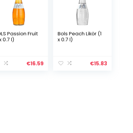
LS Passion Fruit
Bols Peach Likör (1
x 0.7 l)
x 0.7 l)
€
16.59
€
15.83