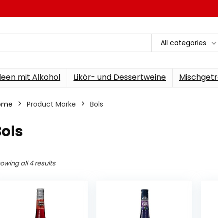
All categories
een mit Alkohol
Likör- und Dessertweine
Mischgetr
ome
Product Marke
‎Bols
Bols
owing all 4 results