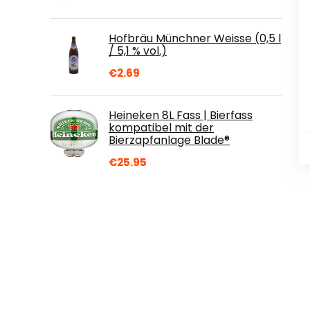
Hofbräu Münchner Weisse (0,5 l
/ 5,1 % vol.)
€
2.69
Heineken 8L Fass | Bierfass
kompatibel mit der
Bierzapfanlage Blade®
€
25.95