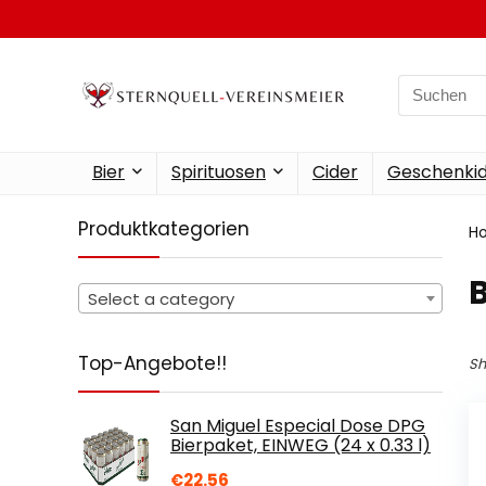
Search
for:
Bier
Spirituosen
Cider
Geschenkid
Produktkategorien
H
‎
Select a category
Top-Angebote!!
Sh
San Miguel Especial Dose DPG
Bierpaket, EINWEG (24 x 0.33 l)
€
22.56