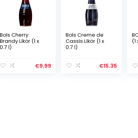
Bols Cherry
Bols Creme de
BO
Brandy Likör (1 x
Cassis Likör (1 x
(1 
0.7 l)
0.7 l)
€
9.99
€
15.35