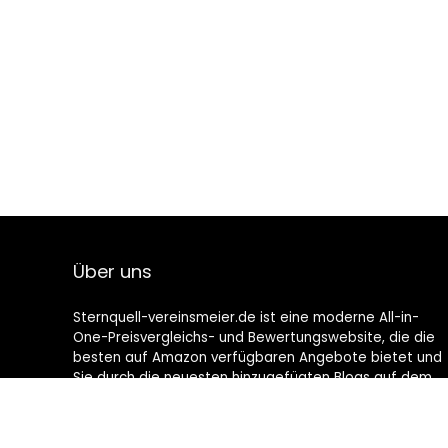
Über uns
Sternquell-vereinsmeier.de ist eine moderne All-in-
One-Preisvergleichs- und Bewertungswebsite, die die
besten auf Amazon verfügbaren Angebote bietet und
Sie durch die neuesten hinzugefügten Blogs auf dem
Laufenden hält. Alle Bilder unterliegen dem
Urheberrecht ihrer jeweiligen Eigentümer. Alle zitierten
Inhalte stammen aus ihren jeweiligen Quellen.