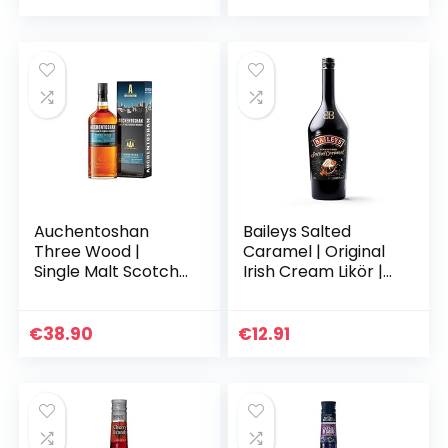
k und fruchtigen
Aromen…
Auchentoshan
Baileys Salted
Three Wood |
Caramel | Original
Single Malt Scotch
Irish Cream Likör |
Whisky | mit
Das bekannte
Geschenkverpacku
Rezept mit köstlich
ng | 43% Vol |
neuem Geschmack
€
38.90
€
12.91
700ml
| Garantierter…
Einzelflasche | 1er
Pack