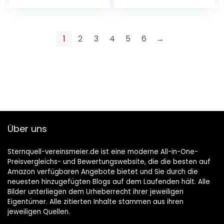
Destillat…
1
2
3
4
5
6
→
Über uns
Sternquell-vereinsmeier.de ist eine moderne All-in-One-
Preisvergleichs- und Bewertungswebsite, die die besten auf
Amazon verfügbaren Angebote bietet und Sie durch die
neuesten hinzugefügten Blogs auf dem Laufenden hält. Alle
Bilder unterliegen dem Urheberrecht ihrer jeweiligen
Eigentümer. Alle zitierten Inhalte stammen aus ihren
jeweiligen Quellen.