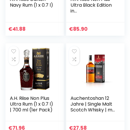
Navy Rum (1 x 0.7 l)
Ultra Black Edition
in
Geschenkverpacku
ng Dark, (1 x 0.7 l)
€
41.88
€
85.90
A.H. Riise Non Plus
Auchentoshan 12
Ultra Rum (1 x 0.7 l)
Jahre | Single Malt
| 700 ml (1er Pack)
Scotch Whisky | mit
Geschenkverpacku
ng |
Karamellgeschmac
€
71.96
€
27.58