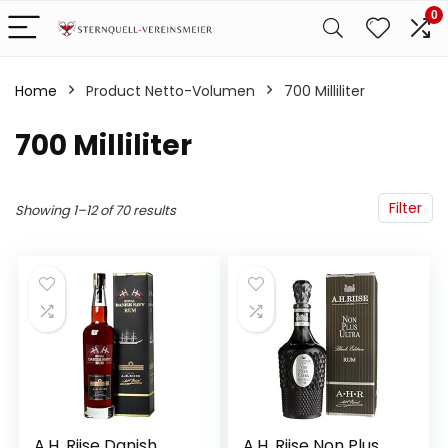
0
Home
Product Netto-Volumen
‎700 Milliliter
‎700 Milliliter
Filter
Showing 1–12 of 70 results
A.H. Riise Danish
A.H. Riise Non Plus