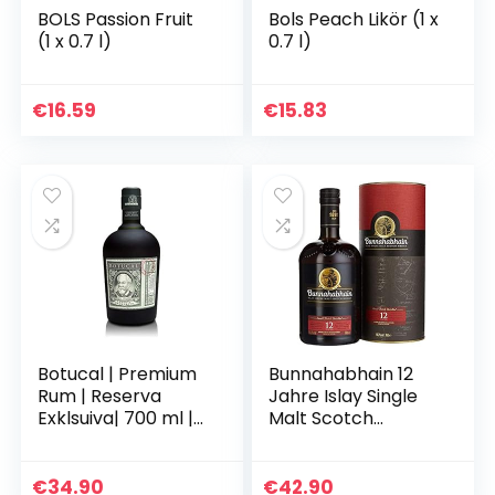
BOLS Passion Fruit
Bols Peach Likör (1 x
(1 x 0.7 l)
0.7 l)
€
16.59
€
15.83
Botucal | Premium
Bunnahabhain 12
Rum | Reserva
Jahre Islay Single
Exklsuiva| 700 ml |
Malt Scotch
40% vol. | 12 Jahre
Whisky, 700ml
gereift in Pot-Still-
+ Kolonnen-
€
34.90
€
42.90