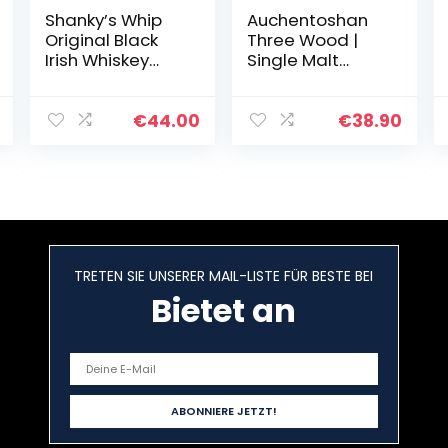
Shanky’s Whip
Auchentoshan
Original Black
Three Wood |
Irish Whiskey
Single Malt
Liqueur 2x 0,7l
Scotch Whisky |
Flaschen
mit
Whiskey-Likör
Geschenkverpa
€
44.00
€
38.90
mit einer
ckung | 43% Vol |
ordentlichen
700ml
Portion Vanille…
Einzelflasche |
1er Pack
TRETEN SIE UNSERER MAIL-LISTE FÜR BESTE BEI
Bietet an