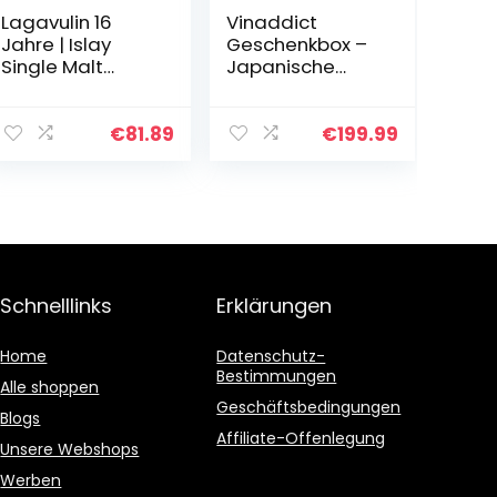
Lagavulin 16
Vinaddict
Jahre | Islay
Geschenkbox –
Single Malt
Japanische
Scotch Whisky |
Whiskys: Nikka
mit
From the Barrel,
Geschenkverpa
Nikka Days &
€
81.89
€
199.99
ckung |
Yoïchi Single
Ausgezeichnete
Malt.
r, aromatischer
Single…
Schnelllinks
Erklärungen
Home
Datenschutz-
Bestimmungen
Alle shoppen
Geschäftsbedingungen
Blogs
Affiliate-Offenlegung
Unsere Webshops
Werben