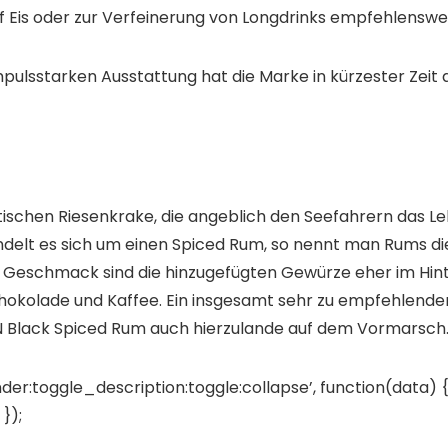
uf Eis oder zur Verfeinerung von Longdrinks empfehlenswe
pulsstarken Ausstattung hat die Marke in kürzester Zeit ab
ischen Riesenkrake, die angeblich den Seefahrern das L
 handelt es sich um einen Spiced Rum, so nennt man Rums 
 im Geschmack sind die hinzugefügten Gewürze eher im H
kolade und Kaffee. Ein insgesamt sehr zu empfehlender 
EN Black Spiced Rum auch hierzulande auf dem Vormarsch
der:toggle_description:toggle:collapse’, function(data) {
});