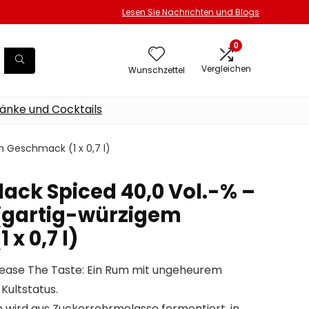
Lesen Sie Nachrichten und Blogs
0
Vergleichen
Wunschzettel
änke und Cocktails
m Geschmack (1 x 0,7 l)
lack Spiced 40,0 Vol.-% –
igartig-würzigem
x 0,7 l)
lease The Taste: Ein Rum mit ungeheurem
Kultstatus.
wird aus Zuckerrohrmelasse fermentiert, in