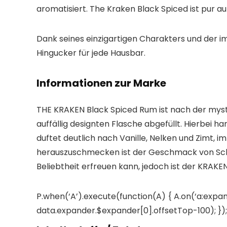
aromatisiert. The Kraken Black Spiced ist pur a
Dank seines einzigartigen Charakters und der im
Hingucker für jede Hausbar.
Informationen zur Marke
THE KRAKEN Black Spiced Rum ist nach der myst
auffällig designten Flasche abgefüllt. Hierbei
duftet deutlich nach Vanille, Nelken und Zimt,
herauszuschmecken ist der Geschmack von Scho
Beliebtheit erfreuen kann, jedoch ist der KRAK
P.when(‘A’).execute(function(A) { A.on(‘a:expan
data.expander.$expander[0].offsetTop-100); }); 