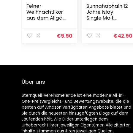
Feiner
Bunnahabhain 12
Weihnachtlikör
Jahre Islay
aus dem Allgäu
Single Malt
| 200ml 17% Vol. |
Scotch Whisky,
Exklusiv zur
700ml
Weihnachtszeit
€
9.90
€
42.90
aus über den
Sommer
angesetzten…
Über uns
Sternquell-vereinsmeier.de ist eine moderne All-in-
One-Preisvergleichs- und Bewertungswebsite, die die
besten auf Amazon verfügbaren Angebote bietet und
Sie durch die neuesten hinzugefügten Blogs auf dem
Laufenden hält. Alle Bilder unterliegen dem
Urheberrecht ihrer jeweiligen Eigentümer. Alle zitierten
Inhalte stammen aus ihren jeweiligen Quellen.