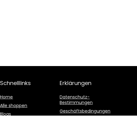
Schnelllinks
Erklärungen
Home
Datenschutz-
Bestimmungen
Alle shoppen
Geschäftsbedingungen
Blogs
Affiliate-Offenlegung
Unsere Webshops
Werben