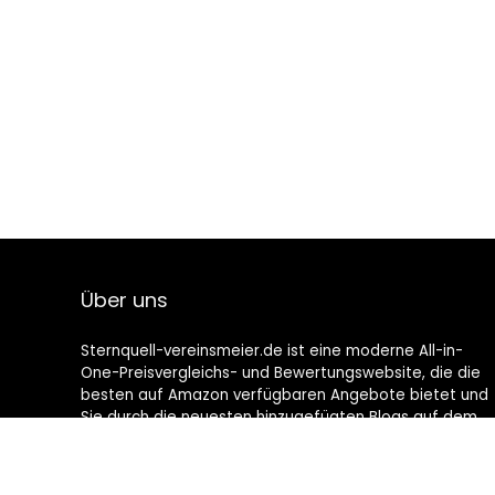
Über uns
Sternquell-vereinsmeier.de ist eine moderne All-in-
One-Preisvergleichs- und Bewertungswebsite, die die
besten auf Amazon verfügbaren Angebote bietet und
Sie durch die neuesten hinzugefügten Blogs auf dem
Laufenden hält. Alle Bilder unterliegen dem
Urheberrecht ihrer jeweiligen Eigentümer. Alle zitierten
Inhalte stammen aus ihren jeweiligen Quellen.