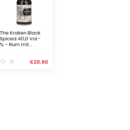
The Kraken Black
Spiced 40,0 Vol.-
% – Rum mit
einzigartig-
würzigem
Geschmack (1 x
€
20.90
0,7 l)