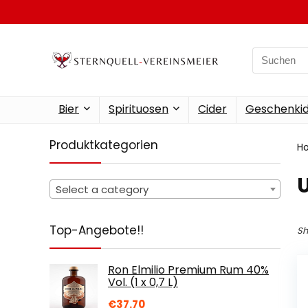
Search
for:
Bier
Spirituosen
Cider
Geschenkid
Produktkategorien
H
‎
Select a category
Top-Angebote!!
Sh
Ron Elmilio Premium Rum 40%
Vol. (1 x 0,7 L)
€
37.70