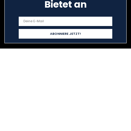
Bietet an
Schnelllinks
Home
Alle shoppen
Blogs
Unsere Webshops
Werben
Erklärungen