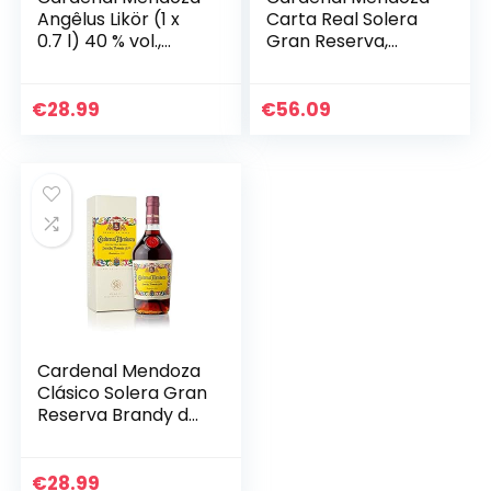
Angêlus Likör (1 x
Carta Real Solera
0.7 l) 40 % vol.,
Gran Reserva,
Brandy Liquor der
Brandy de Jerez (1
Spitzenklasse, auf
x 0.7l) 40% vol, 25
Basis des beliebten
Jahre im Solera-
€
28.99
€
56.09
Cardenal…
System gereift…
Cardenal Mendoza
Clásico Solera Gran
Reserva Brandy de
Jerez (1×0,7l) 40%
vol. – In edler
Geschenkbox – 15
€
28.99