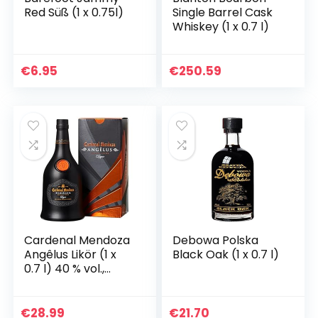
Red Süß (1 x 0.75l)
Single Barrel Cask
Whiskey (1 x 0.7 l)
€
6.95
€
250.59
Cardenal Mendoza
Debowa Polska
Angêlus Likör (1 x
Black Oak (1 x 0.7 l)
0.7 l) 40 % vol.,
Brandy Liquor der
Spitzenklasse, auf
Basis des beliebten
€
28.99
€
21.70