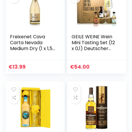
Freixenet Cava
GEILE WEINE Wein
Carta Nevada
Mini Tasting Set (12
Medium Dry (1 x 1,5
x 0,1) Deutscher
l)
Weisswein, Rotwein
und Rosé im
Probierset
€
13.99
€
54.00