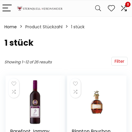
0
Home
Product Stückzahl
‎1 stück
‎1 stück
Filter
Showing 1–12 of 26 results
Barefoot Jammy
Blanton Bourbon