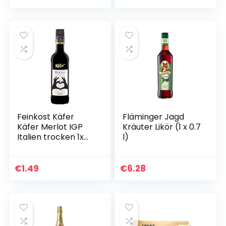
Cardenal…
Feinkost Käfer
Fläminger Jagd
Käfer Merlot IGP
Kräuter Likör (1 x 0.7
Italien trocken 1x
l)
0.25
€
1.49
€
6.28