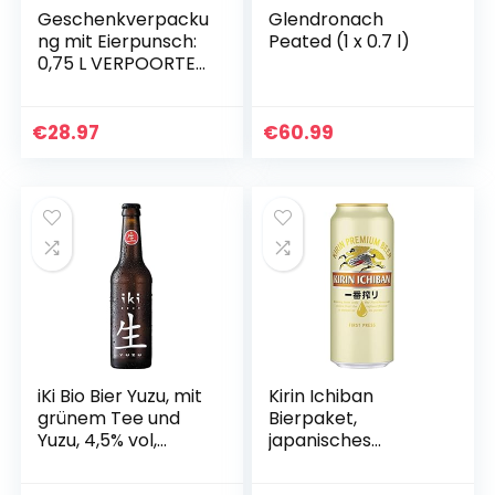
Geschenkverpacku
Glendronach
ng mit Eierpunsch:
Peated (1 x 0.7 l)
0,75 L VERPOORTEN
Punsch 11 %vol, inkl.
2 Eierpunsch-
Gläser
€
28.97
€
60.99
iKi Bio Bier Yuzu, mit
Kirin Ichiban
grünem Tee und
Bierpaket,
Yuzu, 4,5% vol,
japanisches
obergäriges Craft-
Premium-Bier,
Bier, Einweg (1 x 330
nach dem First