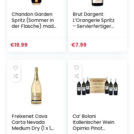
Chandon Garden
Brut Dargent
Spritz (Sommer in
L’Orangerie Spritz
der Flasche) made
– Servierfertiger
with orange peel a
Spritz
750ml 11,5% Moet
Interpretation
hergestellt aus
€
19.99
€
7.99
Sekt mit
aromatischen…
Freixenet Cava
Ca’ Bolani
Carta Nevada
Italienischer Wein
Medium Dry (1 x 1,5
Opimio Pinot