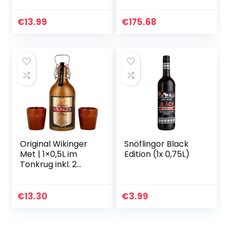
l)
Bianco Friuli DOC
Aquileia, 6×750 Ml
in Holzkiste
€
13.99
€
175.68
Original Wikinger
Snöflingor Black
Met | 1×0,5L im
Edition (1x 0,75L)
Tonkrug inkl. 2
Becher | Honigwein
aus der
historischen
€
13.30
€
3.99
Ursprungsregion
in…