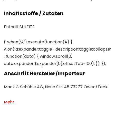
Inhaltsstoffe / Zutaten
Enthält SULFITE
P.when(‘A’).execute(function(A) {
A.on(‘a:expander:toggle_description:toggle:collapse’
, function(data) { window.scroll(0,
data.expander.$expander[0].offsetTop-100); }); });
Anschrift Hersteller/Importeur
Mack & Schühle AG, Neue Str. 45 73277 Owen/Teck
Mehr