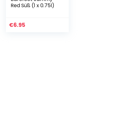
Red Süß (1 x 0.75l)
€
6.95