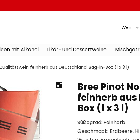
Wein
een mit Alkohol
Likör- und Dessertweine
Mischgetr
Qualitätswein feinherb aus Deutschland, Bag-in-Box (1 x 3 l)
Bree Pinot No
feinherb aus
Box (1 x 3 l)
Süßegrad: Feinherb
Geschmack: Erdbeere, Hi
Weintyp: Aromatisch, fru