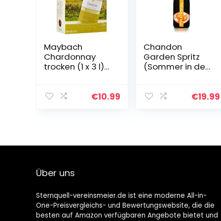
Maybach
Chandon
Chardonnay
Garden Spritz
trocken (1 x 3 l)
(Sommer in der
Bag-in-Box
Flasche) made
with orange
peel a 750ml
€
10.99
€
19.99
11,5% Moet
Über uns
Sternquell-vereinsmeier.de ist eine moderne All-in-
One-Preisvergleichs- und Bewertungswebsite, die die
besten auf Amazon verfügbaren Angebote bietet und