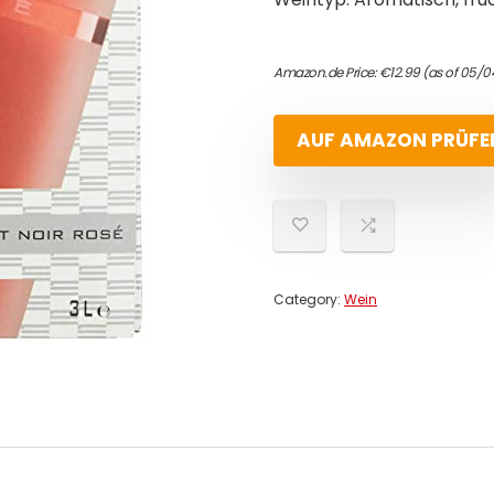
Amazon.de Price:
€
12.99
(as of 05/0
AUF AMAZON PRÜFE
Category:
Wein