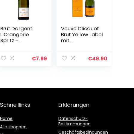
Brut Dargent
Veuve Clicquot
L’Orangerie
Brut Yellow Label
Spritz –
mit
Servierfertiger
Geschenkverpa
Spritz
ckung, 750ml
Interpretation
€
7.99
€
49.90
hergestellt aus
Sekt mit
aromatischen…
Schnelllinks
Erklärungen
Home
Datenschutz-
Bestimmungen
Alle shoppen
Geschäftsbedingungen