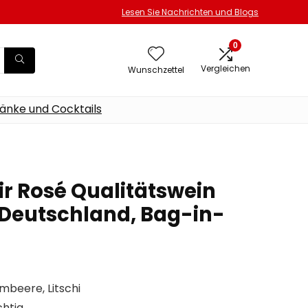
Lesen Sie Nachrichten und Blogs
0
Vergleichen
Wunschzettel
änke und Cocktails
ir Rosé Qualitätswein
 Deutschland, Bag-in-
mbeere, Litschi
chtig