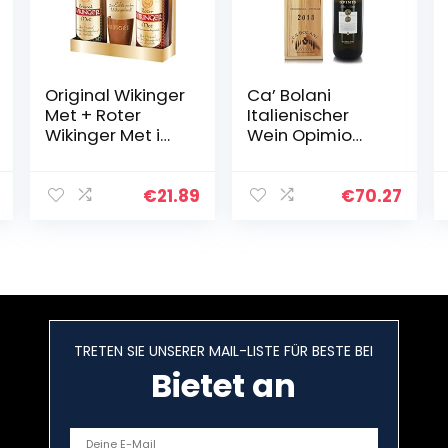
Original Wikinger
Ca’ Bolani
Met + Roter
Italienischer
Wikinger Met im
Wein Opimio
Geschenkset |
Pinot Bianco
2×0,75L inkl. 2
Friuli DOC
Becher |
Aquileia, Flasche
€
21.89
€
70.27
Honigwein aus
1,5 Lt in Holzkiste
der Region
Haithabu…
TRETEN SIE UNSERER MAIL-LISTE FÜR BESTE BEI
Bietet an