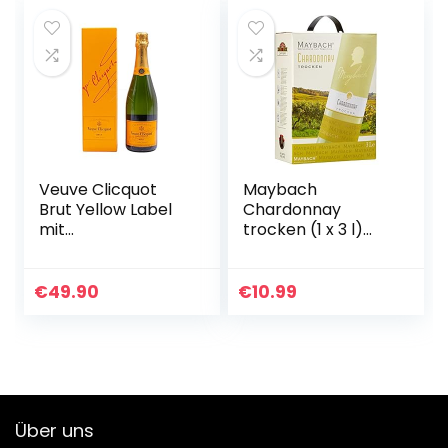
Veuve Clicquot
Maybach
Brut Yellow Label
Chardonnay
mit
trocken (1 x 3 l)
Geschenkverpack
Bag-in-Box
ung, 750ml
€
49.90
€
10.99
Über uns