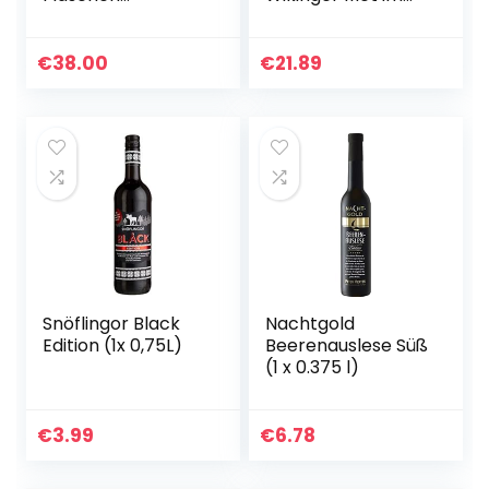
Weißwein – 3x
Geschenkset |
Flaschen
2×0,75L inkl. 2
Roséweine – (6 x
Becher | Honigwein
€
38.00
€
21.89
0,75l) – Wein
aus der Region
Geschenk…
Haithabu…
Snöflingor Black
Nachtgold
Edition (1x 0,75L)
Beerenauslese Süß
(1 x 0.375 l)
€
3.99
€
6.78