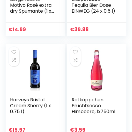
Motivo Rosé extra
Tequila Bier Dose
dry Spumante (1 x
EINWEG (24 x 0.5 l)
0.75 l)
€
14.99
€
39.88
Harveys Bristol
Rotkäppchen
Cream Sherry (1 x
Fruchtsecco
0.75 l)
Himbeere, 1x750ml
€
15.97
€
3.59