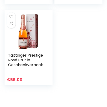
Taittinger Prestige
Rosé Brut in
Geschenkverpacku
ng Champagner,
750ml
€
59.00