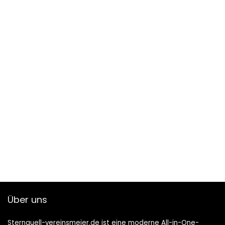
Über uns
Sternquell-vereinsmeier.de ist eine moderne All-in-One-