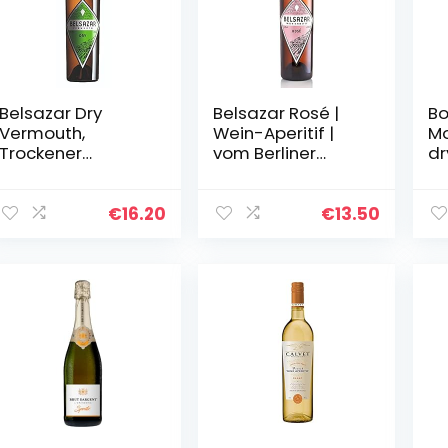
Belsazar Dry
Belsazar Rosé |
Bo
Vermouth,
Wein-Aperitif |
Mo
Trockener
vom Berliner
dr
Wermut aus dem
Lebensgefühl
0.
Schwarzwald,
inspiriert |
Aperitif (1 x 0,75 l)
gefertigt im
€
16.20
€
13.50
Schwarzwald |
ideal als…