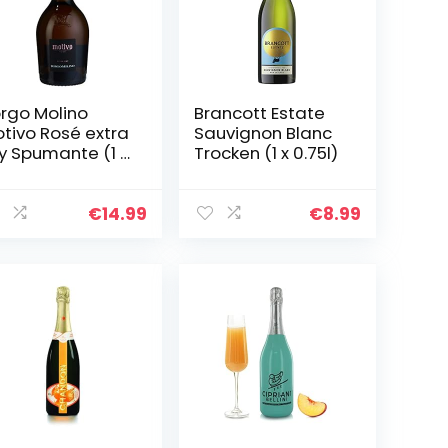
rgo Molino
Brancott Estate
tivo Rosé extra
Sauvignon Blanc
y Spumante (1 x
Trocken (1 x 0.75l)
75 l)
€
14.99
€
8.99