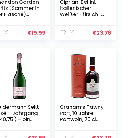
handon Garden
Cipriani Bellini,
ritz (Sommer in
Italienischer
r Flasche)
Weißer Pfirsich-
de with
Cocktail,
ange peel a
Fruchtiges
0ml 11,5% Moet
Aperitif-Getränk,
€
19.99
€
23.78
750 Ml
ldermann Sekt
Graham’s Tawny
sé – Jahrgang
Port, 10 Jahre
 x 0,75l) – ein
Portwein, 75 cl
hrgangssekt
(Verpackung
r Extra-Klasse
kann variieren)
3 Jahre in
€
17.99
€
23.70