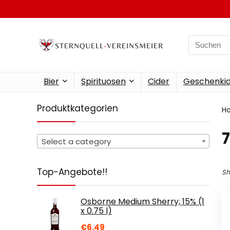
Search
for:
Bier
Spirituosen
Cider
Geschenkid
Produktkategorien
H
‎
Select a category
Top-Angebote!!
Sh
Osborne Medium Sherry, 15% (1
x 0.75 l)
€
6.49