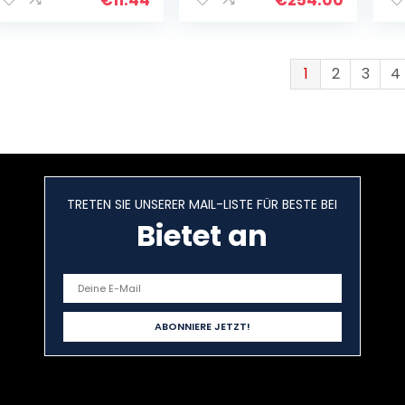
Perfekt als
tr
Dessertwein oder
zum…
1
2
3
4
TRETEN SIE UNSERER MAIL-LISTE FÜR BESTE BEI
Bietet an