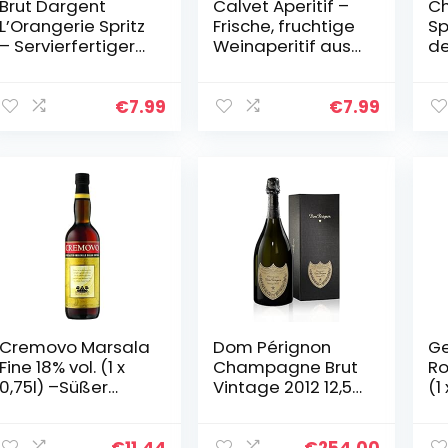
Brut Dargent
Calvet Aperitif –
C
L’Orangerie Spritz
Frische, fruchtige
Sp
– Servierfertiger
Weinaperitif aus
de
Spritz
Frankreich – Ideal
ma
Interpretation
zum Mixen in
or
hergestellt aus
Cocktails (1 x 0.75
75
€
7.99
€
7.99
Sekt mit
L)
aromatischen…
Cremovo Marsala
Dom Pérignon
Ge
Fine 18% vol. (1 x
Champagne Brut
Ro
0,75l) –Süßer
Vintage 2012 12,5%
(1
Likörwein mit
Vol. 0,75l in
Ja
cremigem
Geschenkbox
de
Charakter –
– 
€
11.44
€
254.00