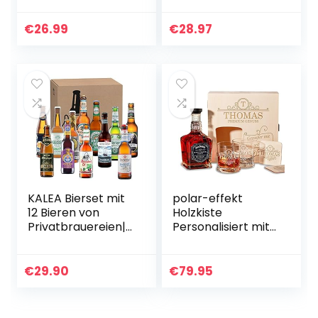
graviertem
Punsch 11 %vol, inkl.
Weinglas und Wein
2 Eierpunsch-
€
26.99
€
28.97
zur Auswahl in
Gläser
Weinkiste Merlot
KALEA Bierset mit
polar-effekt
12 Bieren von
Holzkiste
Privatbrauereien|
Personalisiert mit
Biergeschenk für
Gravur – mit Jack
Männer die gerne
Daniel’s Single
neue Biere
Barrel Tennessee
€
29.90
€
79.95
verkosten
Whiskey – 6-TLG
Whisky…