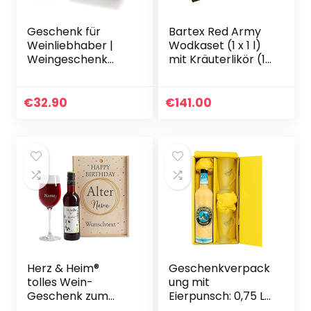
Geschenk für
Bartex Red Army
Weinliebhaber |
Wodkaset (1 x 1 l)
Weingeschenk
mit Kräuterlikör (1
SPANIEN | Je 1
x 0.2 l) und 6
Flasche Rotwein,
Gläsern
Weißwein &
€
32.90
€
141.00
Roséwein aus D.O.
Utiel Requena…
Herz & Heim®
Geschenkverpack
tolles Wein-
ung mit
Geschenk zum
Eierpunsch: 0,75 L
Geburtstag mit
VERPOORTEN