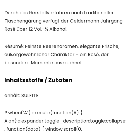
Durch das Herstellverfahren nach traditioneller
Flaschengärung verfügt der Geldermann Jahrgang
Rosé über 12 Vol.-% Alkohol.
Résumé: Feinste Beerenaromen, elegante Frische,
außergewöhnlicher Charakter – ein Rosé, der
besondere Momente auszeichnet
Inhaltsstoffe / Zutaten
enhält: SULFITE.
P.when(‘A’).execute(function(A) {
A.on(‘a:expander:toggle_description:toggle:collapse’
, function(data) { window.scroll(0,