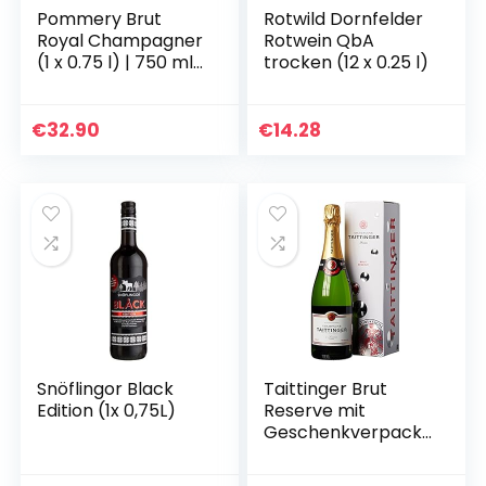
Pommery Brut
Rotwild Dornfelder
Royal Champagner
Rotwein QbA
(1 x 0.75 l) | 750 ml
trocken (12 x 0.25 l)
(1er Pack)
€
32.90
€
14.28
Snöflingor Black
Taittinger Brut
Edition (1x 0,75L)
Reserve mit
Geschenkverpacku
ng, 0.75l