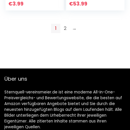
€
3.99
€
53.99
1
2
→
Über uns
Sternquell-vereinsmeier.de ist eine moderne All-in-One-
Preisvergleichs- und Bewertungswebsite, die die besten auf
Amazon verfügbaren Angebote bietet und Sie durch die
neuesten hinzugefügten Blogs auf dem Laufenden hält. Alle
Bilder unterliegen dem Urheberrecht ihrer jeweiligen
Eigentümer. Alle zitierten Inhalte stammen aus ihren
jeweiligen Quellen.