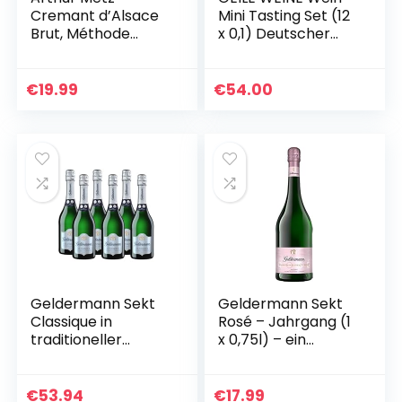
Cremant d’Alsace
Mini Tasting Set (12
Brut, Méthode
x 0,1) Deutscher
Traditionnelle,
Weisswein, Rotwein
Magnum (1 x 1.5 l)
und Rosé im
Probierset
€
19.99
€
54.00
Geldermann Sekt
Geldermann Sekt
Classique in
Rosé – Jahrgang (1
traditioneller
x 0,75l) – ein
Flaschengärung (6
Jahrgangssekt der
x 0,75l)
Extra-Klasse – 3
Jahre in
€
53.94
€
17.99