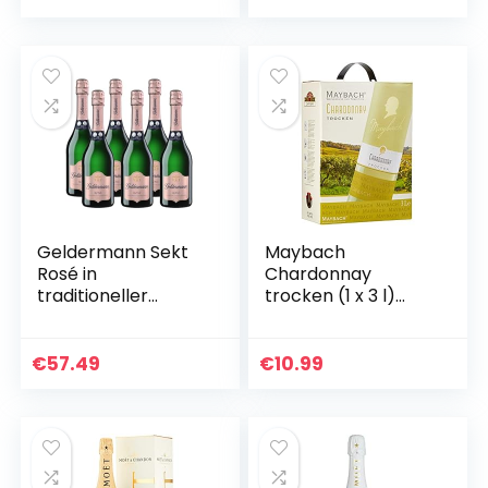
traditioneller…
Geldermann Sekt
Maybach
Rosé in
Chardonnay
traditioneller
trocken (1 x 3 l)
Flaschengärung (6
Bag-in-Box
x 0,75l)
€
57.49
€
10.99