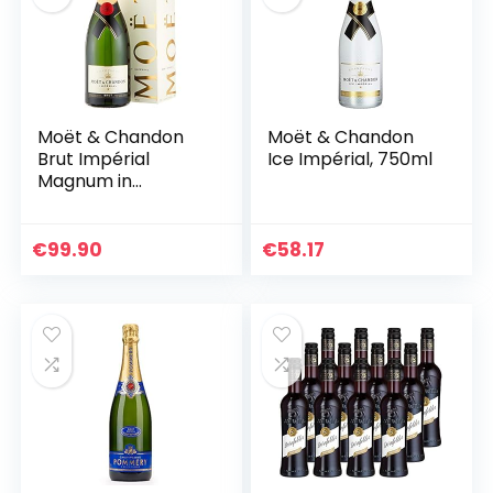
Moët & Chandon
Moët & Chandon
Brut Impérial
Ice Impérial, 750ml
Magnum in
Geschenkverpacku
ng (1 x 1.5 l)
€
99.90
€
58.17