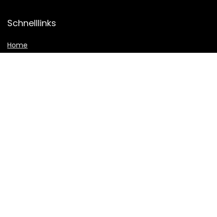
Schnelllinks
Home
Alle shoppen
Blogs
Unsere Webshops
Werben
Erklärungen
Datenschutz-Bestimmungen
Geschäftsbedingungen
Affiliate-Offenlegung