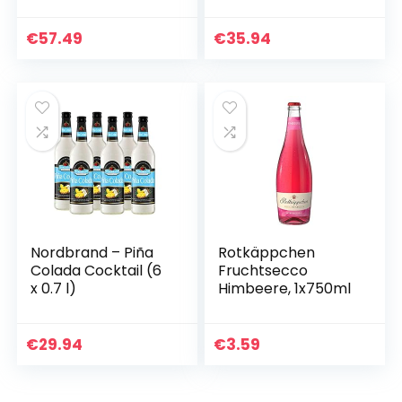
Flaschengärung (6
0,75l)
x 0,75l)
€
57.49
€
35.94
Nordbrand – Piña
Rotkäppchen
Colada Cocktail (6
Fruchtsecco
x 0.7 l)
Himbeere, 1x750ml
€
29.94
€
3.59