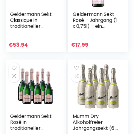
Geldermann Sekt
Geldermann Sekt
Classique in
Rosé – Jahrgang (1
traditioneller
x 0,75l) – ein
Flaschengärung (6
Jahrgangssekt der
x 0,75l)
Extra-Klasse – 3
Jahre in
€
53.94
€
17.99
traditioneller…
Geldermann Sekt
Mumm Dry
Rosé in
Alkoholfreier
traditioneller
Jahrgangssekt (6 x