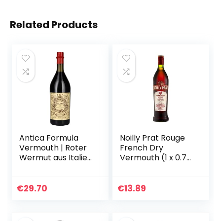
Related Products
Antica Formula
Noilly Prat Rouge
Vermouth | Roter
French Dry
Wermut aus Italien
Vermouth (1 x 0.75
perfekt als
l)
Aperitif, Digestif
oder in Cocktails (1
€
29.70
€
13.89
x 1,0l)