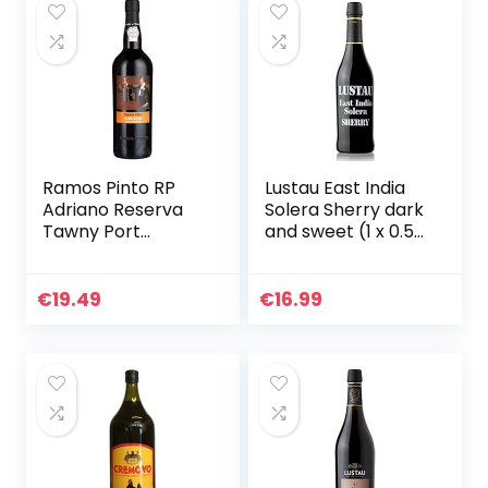
Ramos Pinto RP
Lustau East India
Adriano Reserva
Solera Sherry dark
Tawny Port
and sweet (1 x 0.5
19,5Prozent vol.
l)
Portwein (1 x 0.75
l)
€
19.49
€
16.99