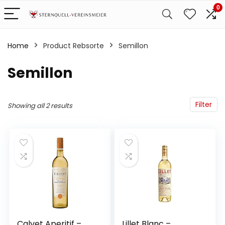
0
Home
Product Rebsorte
‎Semillon
‎Semillon
Filter
Showing all 2 results
Calvet Aperitif –
Lillet Blanc –