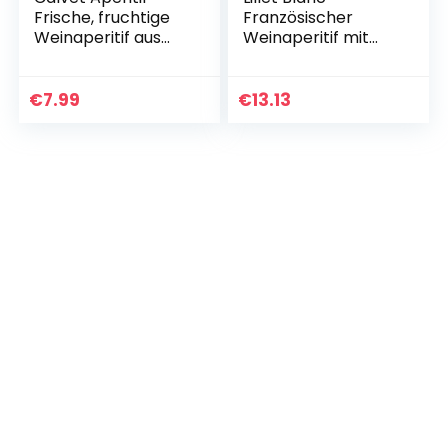
Frische, fruchtige
Französischer
Weinaperitif aus
Weinaperitif mit
Frankreich – Ideal
fruchtig-frischem
zum Mixen in
Geschmack – 1 x
Cocktails (1 x 0.75
0,75 l | 750 ml (1er
€
7.99
€
13.13
L)
Pack)