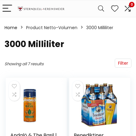
0
Home
Product Netto-Volumen
‎3000 Milliliter
‎3000 Milliliter
Filter
Showing all 7 results
Andalö & The Basil |
Benediktiner