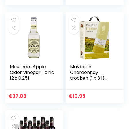
Mautners Apple
Maybach
Cider Vinegar Tonic
Chardonnay
12 x 0,25l
trocken (1 x 3 l)
Bag-in-Box
€
37.08
€
10.99