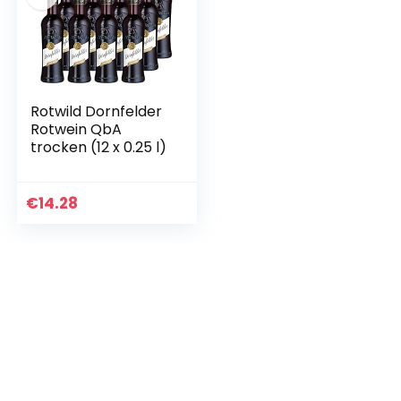
Rotwild Dornfelder
Rotwein QbA
trocken (12 x 0.25 l)
€
14.28