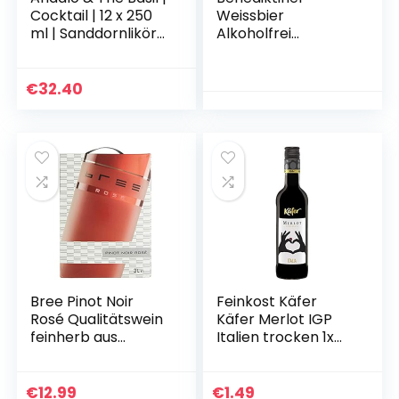
Cocktail | 12 x 250
Weissbier
ml | Sanddornlikör
Alkoholfrei
trifft auf
MEHRWEG (6 x 0,5
Basilikumlimonade |
l)
Frischer
€
32.40
Sommercocktail…
Bree Pinot Noir
Feinkost Käfer
Rosé Qualitätswein
Käfer Merlot IGP
feinherb aus
Italien trocken 1x
Deutschland, Bag-
0.25
in-Box (1 x 3 l)
€
12.99
€
1.49