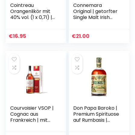
Cointreau
Connemara
Orangenlikör mit
Original | getorfter
40% vol. (1 x 0,7l) |
Single Malt Irish
Der perfekte Likör
Whiskey | mit
für Cocktails aus
Geschenkverpacku
100% natürlichen
ng | mit rauchigen
€
16.95
€
21.00
Zutaten
Aromen | 40% Vol…
Courvoisier VSOP |
Don Papa Baroko |
Cognac aus
Premium Spirituose
Frankreich | mit
auf Rumbasis |
Geschenkverpacku
Exotischer
ng | einzigartig
Geschmack | Aus