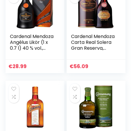
Cardenal Mendoza
Cardenal Mendoza
Angêlus Likör (1 x
Carta Real Solera
0.7 l) 40 % vol.,
Gran Reserva,
Brandy Liquor der
Brandy de Jerez (1
Spitzenklasse, auf
x 0.7l) 40% vol, 25
Basis des beliebten
Jahre im Solera-
€
28.99
€
56.09
Cardenal…
System gereift…