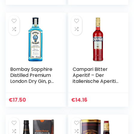
unter den…
Bombay Sapphire
Campari Bitter
Distilled Premium
Aperitif – Der
London Dry Gin, per
italienische Aperitif
Dampfinfusion
und Cocktail
hergestellt mit 10
Klassiker – Das
erlesenen
Original für Negroni,
€
17.50
€
14.16
exotischen
Campari Spritz…
Botanicals…