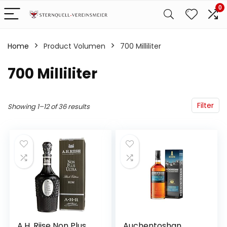
0
Home
Product Volumen
‎700 Milliliter
‎700 Milliliter
Filter
Showing 1–12 of 36 results
A.H. Riise Non Plus
Auchentoshan