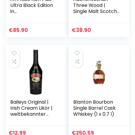
Ultra Black Edition
Three Wood |
in
Single Malt Scotch
Geschenkverpacku
Whisky | mit
ng Dark, (1 x 0.7 l)
Geschenkverpacku
ng | 43% Vol |
€
85.90
€
38.90
700ml
Einzelflasche | 1er
Pack
Baileys Original |
Blanton Bourbon
Irish Cream Likör |
Single Barrel Cask
weltbekannter
Whiskey (1 x 0.7 l)
Sahnelikör | der
preisgekrönte,
beliebte Klassiker
€
12.99
€
250.59