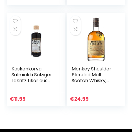
Whiskeys – Milder…
Portion Vanille…
Koskenkorva
Monkey Shoulder
Salmiakki Salziger
Blended Malt
Lakritz Likör aus
Scotch Whisky,
Finnland 0,5l (30%
70cl – ein
Vol.) | Nachhaltig
erstklassiges
hergestellt in
Whisky-Geschenk
€
11.99
€
24.99
Finnland mit…