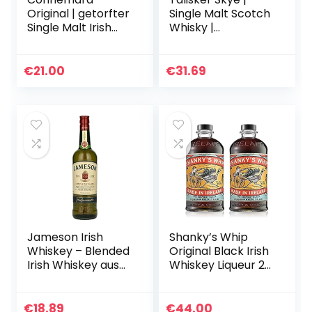
Original | getorfter
Single Malt Scotch
Single Malt Irish
Whisky |
Whiskey | mit
Ausgezeichneter,
Geschenkverpack
aromatischer
ung | mit
Single Malt |
€
21.00
€
31.69
rauchigen Aromen
handgefertigt von
| 40% Vol…
der…
Jameson Irish
Shanky’s Whip
Whiskey – Blended
Original Black Irish
Irish Whiskey aus
Whiskey Liqueur 2x
feinen, dreifach
0,7l Flaschen
destillierten Pot
Whiskey-Likör mit
Still und Grain
einer ordentlichen
€
18.89
€
44.00