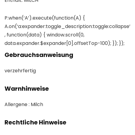
Enthält: MILCH
P.when(‘A’).execute(function(A) {
A.on(‘a:expander:toggle_description:toggle:collapse’
, function(data) { window.scroll(0,
data.expander.$expander[0].offsetTop-100); }); });
Gebrauchsanweisung
verzehrfertig
Warnhinweise
Allergene : Milch
Rechtliche Hinweise