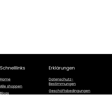
Schnelllinks
Erklärungen
Home
Datenschutz-
Bestimmungen
Alle shoppen
Geschäftsbedingungen
Blogs
Affiliate-Offenlegung
Unsere Webshops
Werben