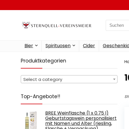
Search
for:
Bier
Spirituosen
Cider
Geschenkid
Produktkategorien
H
‎
Select a category
Top-Angebote!!
Sh
BREE Weinflasche (1 x 0.75 l)
Geburtstagswein personalisiert
mit Namen und Alter (riesling,
Flasche + Verpackung)