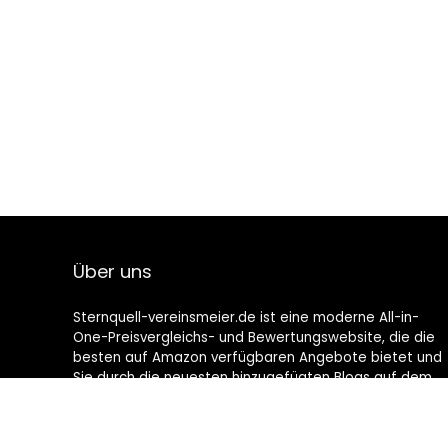
Über uns
Sternquell-vereinsmeier.de ist eine moderne All-in-
One-Preisvergleichs- und Bewertungswebsite, die die
besten auf Amazon verfügbaren Angebote bietet und
Sie durch die neuesten hinzugefügten Blogs auf dem
Laufenden hält. Alle Bilder unterliegen dem
Urheberrecht ihrer jeweiligen Eigentümer. Alle zitierten
Inhalte stammen aus ihren jeweiligen Quellen.