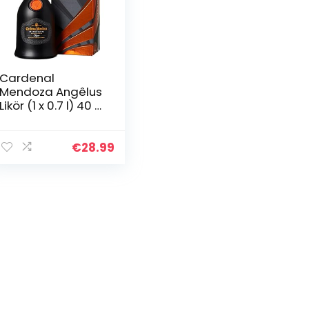
Cardenal
Mendoza Angêlus
Likör (1 x 0.7 l) 40 %
vol., Brandy Liquor
der Spitzenklasse,
auf Basis des
€
28.99
beliebten
Cardenal…