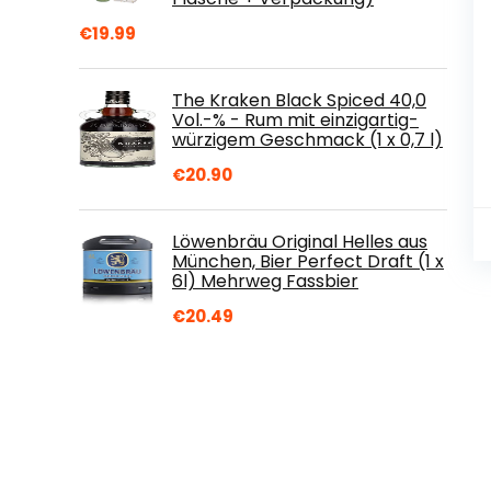
€
19.99
The Kraken Black Spiced 40,0
Vol.-% - Rum mit einzigartig-
würzigem Geschmack (1 x 0,7 l)
€
20.90
Löwenbräu Original Helles aus
München, Bier Perfect Draft (1 x
6l) Mehrweg Fassbier
€
20.49