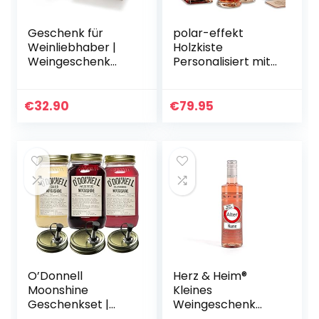
Geschenk für
polar-effekt
Weinliebhaber |
Holzkiste
Weingeschenk
Personalisiert mit
SPANIEN | Je 1
Gravur – mit Jack
Flasche Rotwein,
Daniel’s Single
Weißwein &
Barrel Tennessee
€
32.90
€
79.95
Roséwein aus D.O.
Whiskey – 6-TLG
Utiel Requena…
Whisky…
O’Donnell
Herz & Heim®
Moonshine
Kleines
Geschenkset |
Weingeschenk
Premium Likör
zum Geburtstag