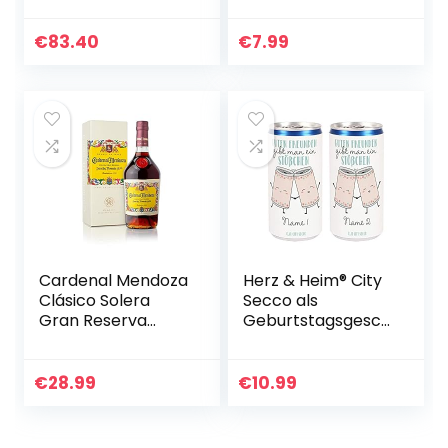
nach
mit persönlichem
amerikanischer
Aufdruck im
€
83.40
€
7.99
Tradition | 3 x
Verkehrszeichen
700ml | Natürliche
Etikett – kleiner
Zutaten | Vegan…
Bree…
Cardenal Mendoza
Herz & Heim® City
Clásico Solera
Secco als
Gran Reserva
Geburtstagsgesch
Brandy de Jerez
enk mit
(1×0,7l) 40% vol. –
Namensaufdruck
In edler
Freundinnen-Set
€
28.99
€
10.99
Geschenkbox – 15
Jahre im…