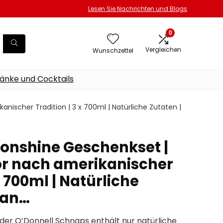
Lesen Sie Nachrichten und Blogs
0
Vergleichen
Wunschzettel
änke und Cocktails
ischer Tradition | 3 x 700ml | Natürliche Zutaten |
onshine Geschenkset |
r nach amerikanischer
x 700ml | Natürliche
gan…
er O’Donnell Schnaps enthält nur natürliche