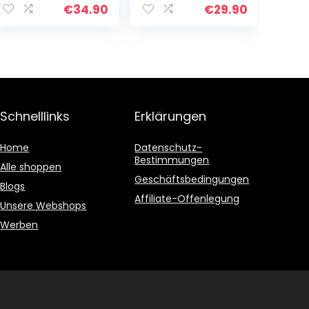
Bree Wein zur
gerne neue
€
34.90
€
29.90
Auswahl in
Biere verkosten
Präsentbox als
Geschenk zum…
Schnelllinks
Erklärungen
Home
Datenschutz-
Bestimmungen
Alle shoppen
Geschäftsbedingungen
Blogs
Affiliate-Offenlegung
Unsere Webshops
Werben