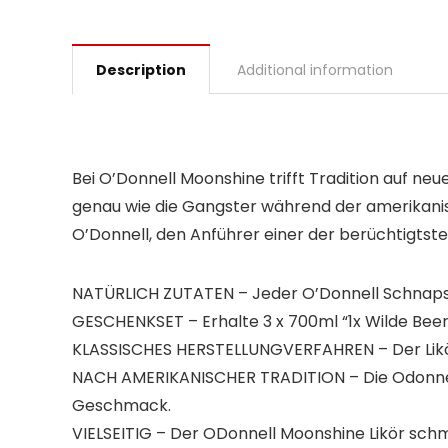
Description
Additional information
Bei O’Donnell Moonshine trifft Tradition auf n
genau wie die Gangster während der amerikanis
O’Donnell, den Anführer einer der berüchtigts
NATÜRLICH ZUTATEN – Jeder O’Donnell Schnaps e
GESCHENKSET – Erhalte 3 x 700ml “1x Wilde Beere
KLASSISCHES HERSTELLUNGVERFAHREN – Der Likör 
NACH AMERIKANISCHER TRADITION – Die Odonnell
Geschmack.
VIELSEITIG – Der ODonnell Moonshine Likör schme