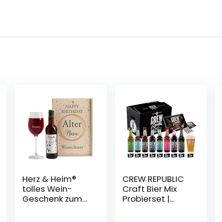
Herz & Heim®
CREW REPUBLIC
tolles Wein-
Craft Bier Mix
Geschenk zum
Probierset |
Geburtstag mit
Geschenkidee
graviertem
für Männer |