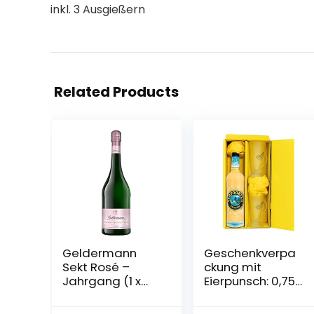
inkl. 3 Ausgießern
Related Products
Geldermann
Geschenkverpa
Sekt Rosé –
ckung mit
Jahrgang (1 x
Eierpunsch: 0,75
0,75l) – ein
L VERPOORTEN
Jahrgangssekt
Punsch 11 %vol,