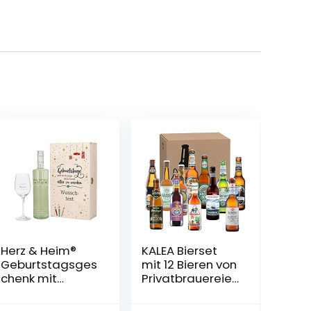
Herz & Heim®
KALEA Bierset
Geburtstagsges
mit 12 Bieren von
chenk mit
Privatbrauereien
graviertem
| Biergeschenk
Weinglas und
für Männer die