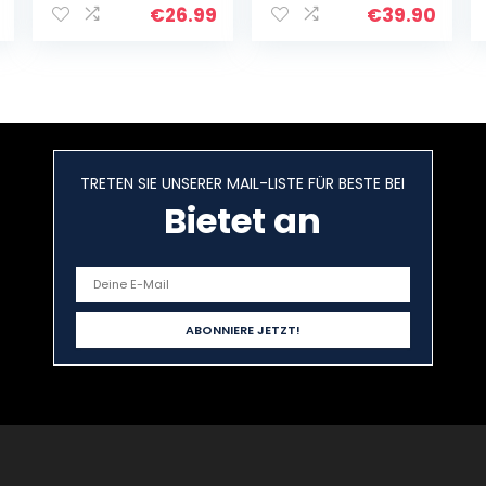
Weinglas und
Bierspezialitäte
€
26.99
€
39.90
Wein zur
n aus Bayern
Auswahl in
nach
Weinkiste Merlot
deutschem…
TRETEN SIE UNSERER MAIL-LISTE FÜR BESTE BEI
Bietet an