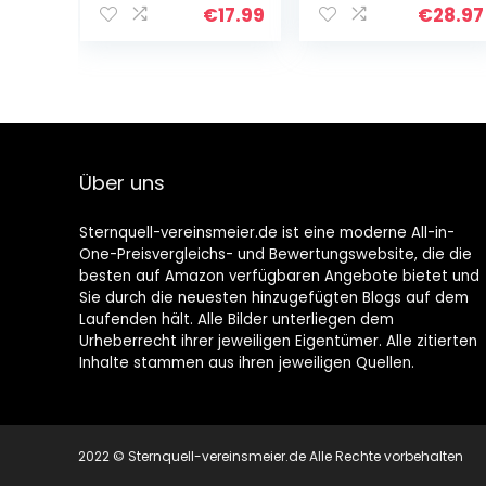
der Extra-Klasse
inkl. 2
€
17.99
€
28.97
– 3 Jahre in
Eierpunsch-
traditioneller…
Gläser
Über uns
Sternquell-vereinsmeier.de ist eine moderne All-in-
One-Preisvergleichs- und Bewertungswebsite, die die
besten auf Amazon verfügbaren Angebote bietet und
Sie durch die neuesten hinzugefügten Blogs auf dem
Laufenden hält. Alle Bilder unterliegen dem
Urheberrecht ihrer jeweiligen Eigentümer. Alle zitierten
Inhalte stammen aus ihren jeweiligen Quellen.
2022 © Sternquell-vereinsmeier.de Alle Rechte vorbehalten