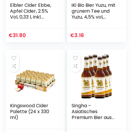
Elbler Cider Ebbe,
iKi Bio Bier Yuzu, mit
Apfel Cider, 2.5%
grünem Tee und
Vol, 0,33 l, inkl.
Yuzu, 4,5% vol,
0,96€ Pfand, Mild-
obergäriges Craft-
Lieblich, 12-er Pack,
Bier, Einweg (1 x 330
Apfelwein,
ml)
€
31.80
€
3.16
Glutenfrei…
Kingswood Cider
Singha –
Palette (24 x 330
Asiatisches
ml)
Premium Bier aus
Thailand mit 5 %
vol. – 6 x 0,33 l