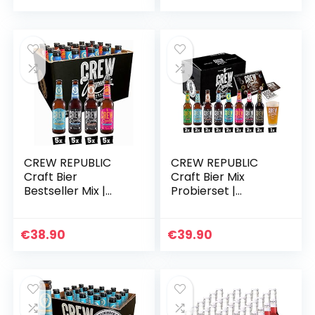
CREW REPUBLIC
CREW REPUBLIC
Craft Bier
Craft Bier Mix
Bestseller Mix |
Probierset |
Geschenkidee für
Geschenkidee für
Männer & Bier Fans
Männer |
| Bierspezialitäten
Bierspezialitäten
€
38.90
€
39.90
aus Bayern nach…
aus Bayern nach
deutschem…