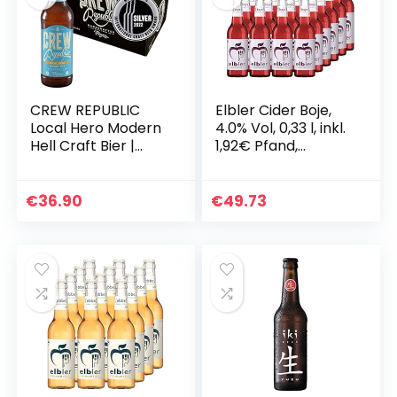
CREW REPUBLIC
Elbler Cider Boje,
Local Hero Modern
4.0% Vol, 0,33 l, inkl.
Hell Craft Bier |
1,92€ Pfand,
Frisches Helles Mit
Fruchtig-Frisch,
Twist | Nach
24-er Pack, Äpfel &
Reinheitsgebot In
Brombeeren,
€
36.90
€
49.73
Bayern gebraut…
Apfelwein mit…