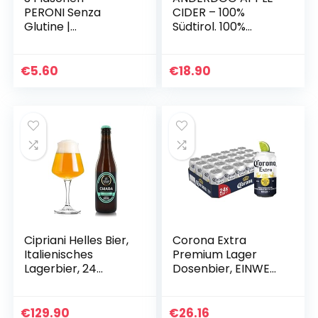
PERONI Senza
CIDER – 100%
Glutine |
Südtirol. 100%
*glutenfrei* |
glutenfrei. I 6x 0,33l
Lagerbier | 0,33
alc. 5% vol.
Liter; 4,7% Vol. |
€
5.60
€
18.90
Einwegflasche
Cipriani Helles Bier,
Corona Extra
Italienisches
Premium Lager
Lagerbier, 24
Dosenbier, EINWEG,
Flaschen à 33 Cl
Internationales
Lager Bier (24 X
0.33 l)
€
129.90
€
26.16