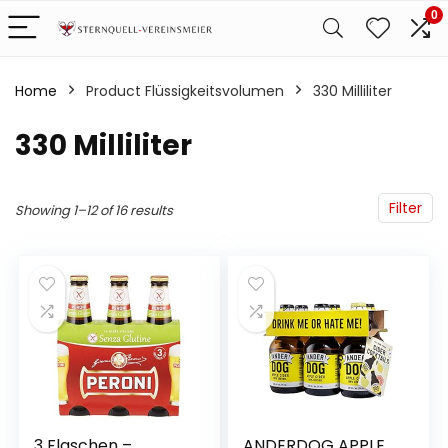
0
Home
Product Flüssigkeitsvolumen
‎330 Milliliter
‎330 Milliliter
Filter
Showing 1–12 of 16 results
3 Flaschen –
ANDERDOG APPLE