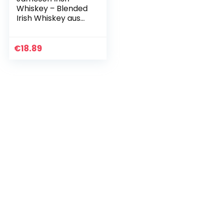
Whiskey – Blended
Irish Whiskey aus
feinen, dreifach
destillierten Pot Still
und Grain Whiskeys
€
18.89
– Milder…