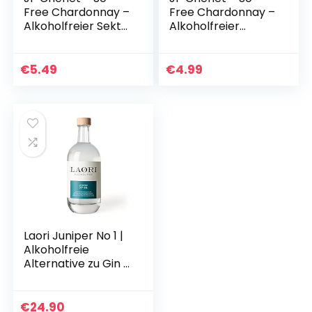
Free Chardonnay –
Free Chardonnay –
Alkoholfreier Sekt
Alkoholfreier
aus Frankreich (1 x
Weißwein aus
0,75 L)
Frankreich (1 x 0,75
L)
€
5.49
€
4.99
Laori Juniper No 1 |
Alkoholfreie
Alternative zu Gin |
Natürliche
Botanicals | Frei
von künstlichen
€
24.90