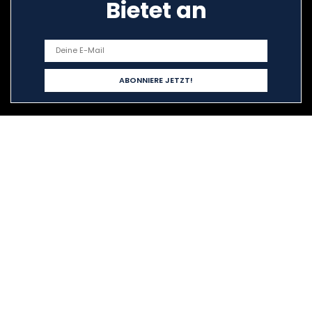
Bietet an
Schnelllinks
Home
Alle shoppen
Blogs
Unsere Webshops
Werben
Erklärungen