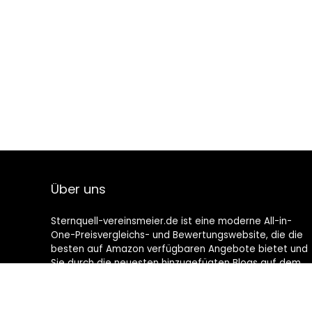
Über uns
Sternquell-vereinsmeier.de ist eine moderne All-in-
One-Preisvergleichs- und Bewertungswebsite, die die
besten auf Amazon verfügbaren Angebote bietet und
Sie durch die neuesten hinzugefügten Blogs auf dem
Laufenden hält. Alle Bilder unterliegen dem
Urheberrecht ihrer jeweiligen Eigentümer. Alle zitierten
Inhalte stammen aus ihren jeweiligen Quellen.