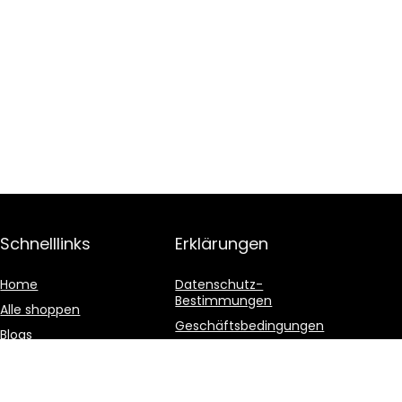
Schnelllinks
Erklärungen
Home
Datenschutz-
Bestimmungen
Alle shoppen
Geschäftsbedingungen
Blogs
Affiliate-Offenlegung
Unsere Webshops
Werben