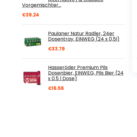
Vorgemischter…
€
39.24
Paulaner Natur Radler, 24er
Dosentray, EINWEG (24 x 0,5l)
€
33.79
Hasseröder Premium Pils
Dosenbier, EINWEG, Pils Bier (24
x 0.5 l Dose)
€
16.56