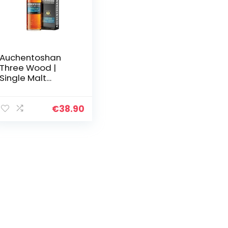
Auchentoshan
Three Wood |
Single Malt
Scotch Whisky |
mit
Geschenkverpack
€
38.90
ung | 43% Vol |
700ml
Einzelflasche | 1er
Pack