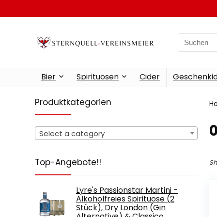
Search
for:
Bier
Spirituosen
Cider
Geschenkid
Produktkategorien
H
Select a category
Top-Angebote!!
Sh
Lyre's Passionstar Martini -
Alkoholfreies Spirituose (2
Stück), Dry London (Gin
Alternative) & Classico