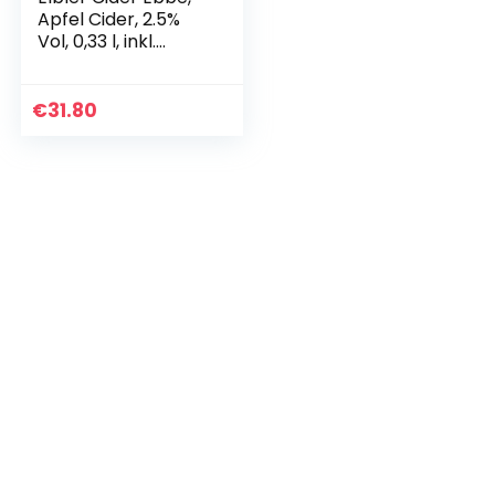
Apfel Cider, 2.5%
Vol, 0,33 l, inkl.
0,96€ Pfand, Mild-
Lieblich, 12-er Pack,
Apfelwein,
€
31.80
Glutenfrei…