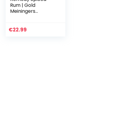
Rum | Gold
Meiningers
International Spirits
Awards | Gold
London Spirits
€
22.99
Awards | Auf Basis 3
karibischer…