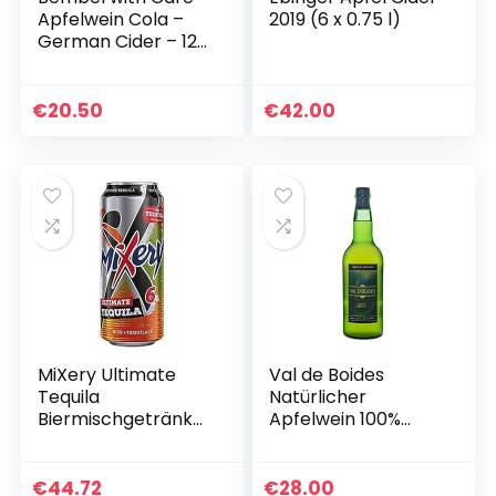
Apfelwein Cola –
2019 (6 x 0.75 l)
German Cider – 12
x 0,33l. Fl.
€
20.50
€
42.00
MiXery Ultimate
Val de Boides
Tequila
Natürlicher
Biermischgetränk
Apfelwein 100%
Bier plus X, EINWEG
Sidra Natural –
(24 x 0.5 l)
Asturien (Spanien)
– 6 x 70 cl – Llagar
€
44.72
€
28.00