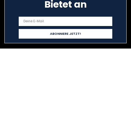
Bietet an
Schnelllinks
Home
Alle shoppen
Blogs
Unsere Webshops
Werben
Erklärungen