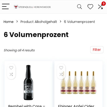
0
Home
Product Alkoholgehalt
‎6 Volumenprozent
‎6 Volumenprozent
Filter
Showing all 4 results
Bembel with Care –
Ebinger Apfel Cider